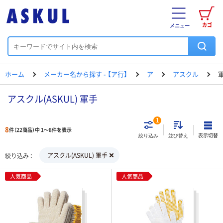
カゴ
メニュー
ホーム
メーカー名から探す - 【ア行】
ア
アスクル
アスクル(ASKUL) 軍手
1
8
件（22商品）中 1～8件を表示
表示切替
絞り込み
並び替え
アスクル(ASKUL) 軍手
絞り込み
人気商品
人気商品