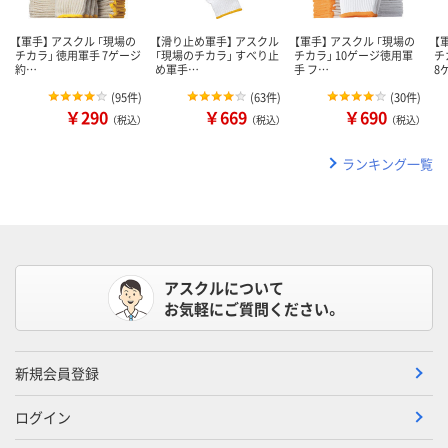
【軍手】 アスクル 「現場の
【滑り止め軍手】 アスクル
【軍手】 アスクル 「現場の
【
チカラ」 徳用軍手 7ゲージ
「現場のチカラ」 すべり止
チカラ」 10ゲージ徳用軍
チ
約…
め軍手…
手 フ…
8
(
95件
)
(
63件
)
(
30件
)
￥290
￥669
￥690
（税込）
（税込）
（税込）
ランキング一覧
アスクルについて
お気軽にご質問ください。
新規会員登録
ログイン