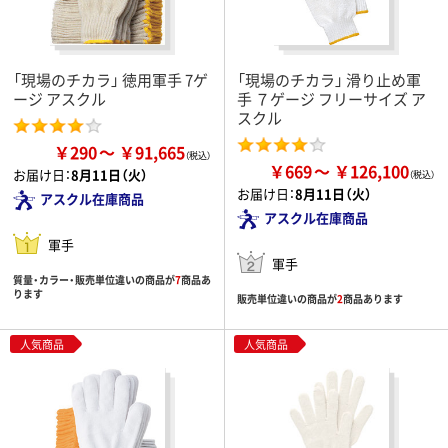
「現場のチカラ」 徳用軍手 7ゲ
「現場のチカラ」 滑り止め軍
ージ アスクル
手 ７ゲージ フリーサイズ ア
スクル
￥290
￥91,665
￥669
￥126,100
お届け日：
8月11日（火）
お届け日：
8月11日（火）
アスクル在庫商品
アスクル在庫商品
軍手
軍手
質量・カラー・販売単位違いの商品が
7
商品あ
ります
販売単位違いの商品が
2
商品あります
人気商品
人気商品