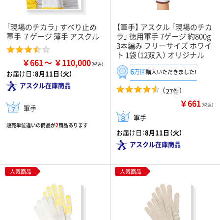
「現場のチカラ」 すべり止め
【軍手】 アスクル 「現場のチカ
軍手 ７ゲージ 薄手 アスクル
ラ」 徳用軍手 7ゲージ 約800g
3本編み フリーサイズ ホワイ
ト 1袋（12双入） オリジナル
￥661
￥110,000
6
万回
購入いただきました！
お届け日：
8月11日（火）
アスクル在庫商品
（
）
27件
￥661
（税込）
軍手
軍手
販売単位違いの商品が
2
商品あります
お届け日：
8月11日（火）
アスクル在庫商品
人気商品
人気商品