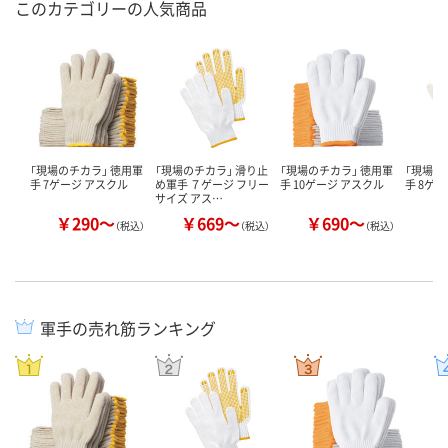
このカテゴリーの人気商品
「現場のチカラ」 徳用軍
「現場のチカラ」 滑り止
「現場のチカラ」 徳用軍
「現場の
手 7ゲージ アスクル
め軍手 ７ゲージ フリー
手 10ゲージ アスクル
手 8ゲ
サイズ アス…
￥290～
￥669～
￥690～
￥
（税込）
（税込）
（税込）
軍手の売れ筋ランキング