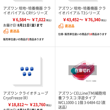
アズワン 培地・培養機器 クラ
アズワン 培地・培養機器 クラ
イオバイアル CRYシリーズ
イオバイアル T3シリーズ
￥6,584
￥7,022
￥43,452
￥76,340
お届け日：
8月21日（金）まで
直送品
直送品
仕様・販売単位違いの商品が
18
商品あります
販売単位違いの商品が
2
商品あります
アズワン クライオチューブ
アズワン CELLine(TM)細胞培
CryoFreeze（R）
養フラスコ 浮遊タイプ
WCL1000-1 1個 3-6484-02（直
￥18,812
￥23,760
送品）
お届け日：
8月21日（金）まで