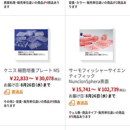
表面処理・販売単位違いの商品が
4
商品あり
容量・カラー・販売単位違いの商品が
2
商品あ
ます
ります
ケニス 細胞培養プレート MS
サーモフィッシャーサイエン
ティフィック
￥22,833
￥30,078
NunclonSphera表面
お届け日：
8月26日（水）まで
￥15,741
￥102,739
直送品
お届け日：
8月26日（水）まで
その他1・容量・販売単位違いの商品が
8
商品
直送品
あります
ウェル数・商品タイプ・販売単位違いの商品
が
5
商品あります