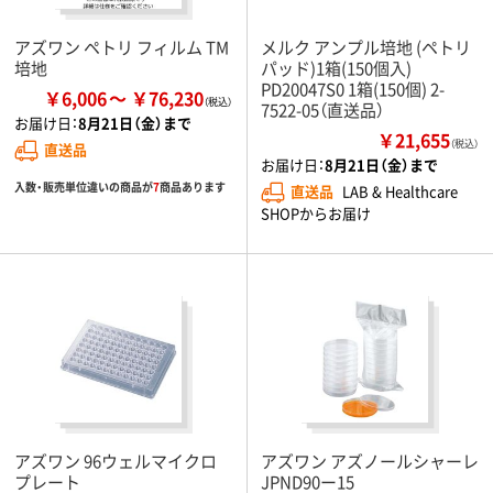
アズワン ペトリ フィルム TM
メルク アンプル培地 (ペトリ
培地
パッド)1箱(150個入)
PD20047S0 1箱(150個) 2-
￥6,006
￥76,230
7522-05（直送品）
お届け日：
8月21日（金）まで
￥21,655
（税込）
直送品
お届け日：
8月21日（金）まで
入数・販売単位違いの商品が
7
商品あります
直送品
LAB & Healthcare
SHOPからお届け
アズワン 96ウェルマイクロ
アズワン アズノールシャーレ
プレート
JPND90ー15