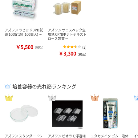
アズワン ラピッドDPD試
アズワン サニスペック生
薬 100錠 1箱(100個入) …
培地 CP加ポテトデキスト
ロース寒天…
￥5,500
(
3
)
（税込）
￥3,300
（税込）
培養容器の売れ筋ランキング
アズワン スタンダードシ
アズワン ビオラモ浮遊細
ユタカメイク ゴム 液体
イ