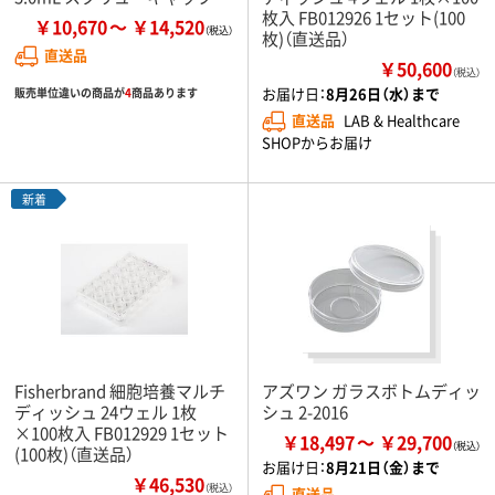
枚入 FB012926 1セット(100
￥10,670
￥14,520
枚)（直送品）
直送品
￥50,600
（税込）
お届け日：
8月26日（水）まで
販売単位違いの商品が
4
商品あります
直送品
LAB & Healthcare
SHOPからお届け
新着
Fisherbrand 細胞培養マルチ
アズワン ガラスボトムディッ
ディッシュ 24ウェル 1枚
シュ 2-2016
×100枚入 FB012929 1セット
￥18,497
￥29,700
(100枚)（直送品）
お届け日：
8月21日（金）まで
￥46,530
（税込）
直送品