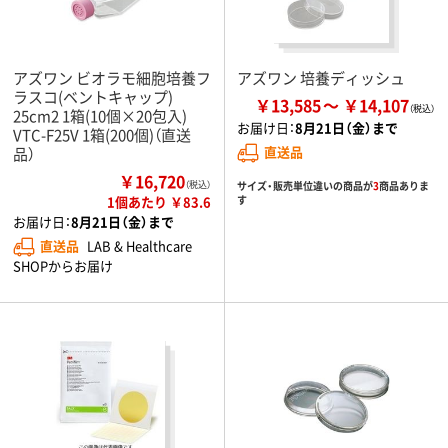
アズワン ビオラモ細胞培養フ
アズワン 培養ディッシュ
ラスコ(ベントキャップ)
￥13,585
￥14,107
25cm2 1箱(10個×20包入)
お届け日：
8月21日（金）まで
VTC-F25V 1箱(200個)（直送
直送品
品）
￥16,720
サイズ・販売単位違いの商品が
3
商品ありま
（税込）
す
1個あたり ￥83.6
お届け日：
8月21日（金）まで
直送品
LAB & Healthcare
SHOPからお届け