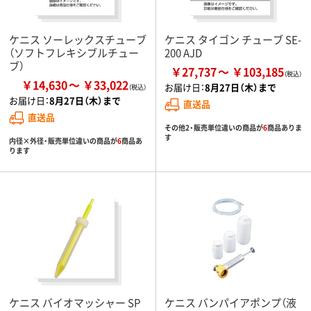
ケニス ソーレックスチューブ
ケニス タイゴン チューブ SE-
（ソフトフレキシブルチュー
200 AJD
ブ）
￥27,737
￥103,185
￥14,630
￥33,022
お届け日：
8月27日（木）まで
お届け日：
8月27日（木）まで
直送品
直送品
その他2・販売単位違いの商品が
6
商品ありま
す
内径×外径・販売単位違いの商品が
6
商品あ
ります
ケニス バイオマッシャー SP
ケニス バンパイアポンプ（液