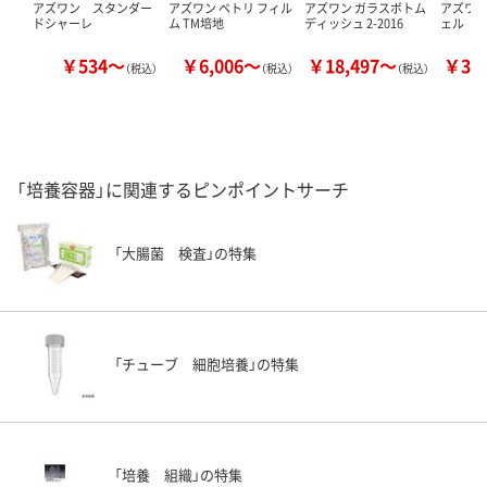
アズワン スタンダー
アズワン ペトリ フィル
アズワン ガラスボトム
アズワ
ドシャーレ
ム TM培地
ディッシュ 2-2016
ェル
￥534～
￥6,006～
￥18,497～
￥38
（税込）
（税込）
（税込）
「培養容器」に関連するピンポイントサーチ
「大腸菌 検査」の特集
「チューブ 細胞培養」の特集
「培養 組織」の特集