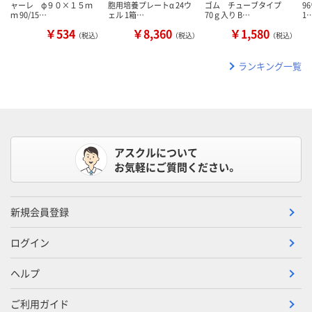
ャーレ φ９０×１５ｍ
胞用培養プレートα 24ウ
ゴム チューブタイプ
9
ｍ 90/15…
ェル 1箱…
70ｇ入り B…
1
￥534
￥8,360
￥1,580
（税込）
（税込）
（税込）
ランキング一覧
アスクルについて
お気軽にご質問ください。
新規会員登録
ログイン
ヘルプ
ご利用ガイド