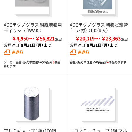
AGCテクノグラス 組織培養用
AGCテクノグラス 培養試験管
ディッシュ（IWAKI）
（リム付） （100個入）
￥4,950
￥56,821
￥20,319
￥23,363
お届け日：
8月31日（月）まで
お届け日：
8月31日（月）まで
直送品
直送品
メーカー品番・販売単位違いの商品が
8
商品
容量・販売単位違いの商品が
4
商品あります
あります
アルミキャップ 1組（100個
エコノミーチューブ 1組 マル