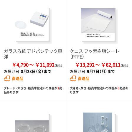
ガラスろ紙 アドバンテック東
ケニス フッ素樹脂シート
洋
（PTFE）
￥4,790
￥11,092
￥13,292
￥62,611
お届け日：
8月28日（金）まで
お届け日：
9月7日（月）まで
直送品
直送品
グレード・大きさ・販売単位違いの商品が
2
商
大きさ・厚さ・販売単位違いの商品が
6
商品あ
品あります
ります