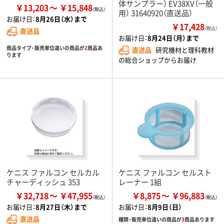
体サンプラー） EV38XV（一般
￥13,203
￥15,848
用） 31640920（直送品）
お届け日：
8月26日（水）まで
￥17,428
（税込）
直送品
お届け日：
8月24日（月）まで
商品タイプ・販売単位違いの商品が
2
商品あ
直送品
研究機材と理科教材
ります
の総合ショップからお届け
ケニス ファルコン セルカル
ケニス ファルコン セルスト
チャーディッシュ 353
レーナー 1組
￥32,718
￥47,955
￥8,875
￥96,883
お届け日：
8月27日（木）まで
お届け日：
8月9日（日）
直送品
種類・販売単位違いの商品が
3
商品あります