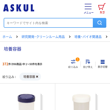
カゴ
メニュー
ホーム
研究開発・クリーンルーム用品
培養・バイオ関連品
培養容器
1
372
件（996商品）中 1～50件を表示
表示切替
絞り込み
並び替え
培養容器
絞り込み