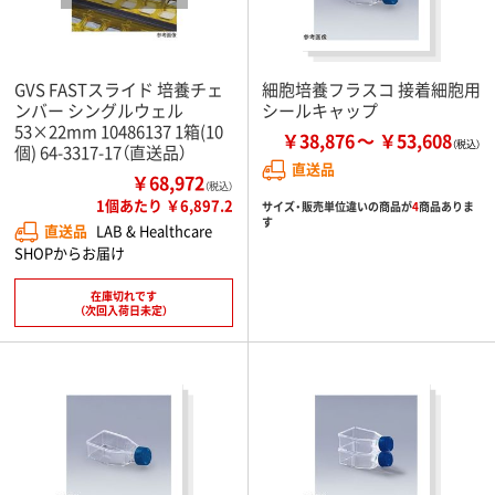
GVS FASTスライド 培養チェ
細胞培養フラスコ 接着細胞用
ンバー シングルウェル
シールキャップ
53×22mm 10486137 1箱(10
￥38,876
￥53,608
個) 64-3317-17（直送品）
直送品
￥68,972
（税込）
1個あたり ￥6,897.2
サイズ・販売単位違いの商品が
4
商品ありま
す
直送品
LAB & Healthcare
SHOPからお届け
在庫切れです
（次回入荷日未定）