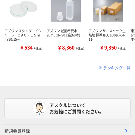
アズワン スタンダードシ
アズワン 滅菌希釈水
アズワン サニスペック生
東
ャーレ φ９０×１５ｍ
90mL OR-90 1箱(60本) …
培地 標準寒天 100枚入 4-
&
ｍ 90/15…
11…
本
￥534
￥8,360
￥9,350
（税込）
（税込）
（税込）
ランキング一覧
アスクルについて
お気軽にご質問ください。
新規会員登録