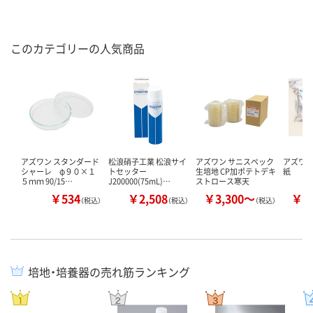
このカテゴリーの人気商品
アズワン スタンダード
松浪硝子工業 松浪サイ
アズワン サニスペック
アズワ
シャーレ φ９０×１
トセッター
生培地 CP加ポテトデキ
紙
５ｍｍ 90/15…
J200000(75mL)…
ストロース寒天
￥534
￥2,508
￥3,300～
￥3
（税込）
（税込）
（税込）
培地・培養器の売れ筋ランキング