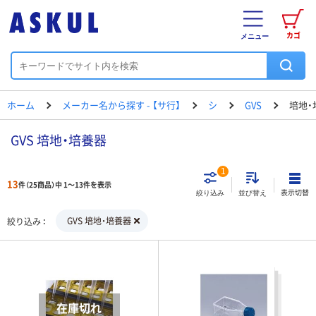
カゴ
メニュー
ホーム
メーカー名から探す - 【サ行】
シ
GVS
培地・
GVS 培地・培養器
1
13
件（25商品）中 1～13件を表示
表示切替
絞り込み
並び替え
GVS 培地・培養器
絞り込み