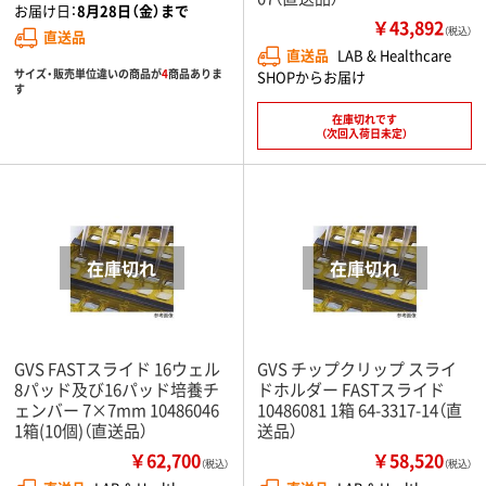
お届け日：
8月28日（金）まで
￥43,892
（税込）
直送品
直送品
LAB & Healthcare
サイズ・販売単位違いの商品が
4
商品ありま
SHOPからお届け
す
在庫切れです
（次回入荷日未定）
GVS FASTスライド 16ウェル
GVS チップクリップ スライ
8パッド及び16パッド培養チ
ドホルダー FASTスライド
ェンバー 7×7mm 10486046
10486081 1箱 64-3317-14（直
1箱(10個)（直送品）
送品）
￥62,700
￥58,520
（税込）
（税込）