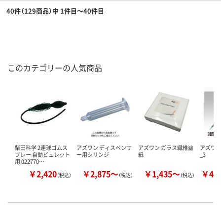
40件（129商品）中 1件目～40件目
このカテゴリーの人気商品
柴田科学 2連球ゴムス
アズワン ディスペンサ
アズワン ガラス繊維濾
アズワン
プレー 自動ビュレット
ー用シリンジ
紙
_3
用 022770…
￥2,420
￥2,875～
￥1,435～
￥40
（税込）
（税込）
（税込）