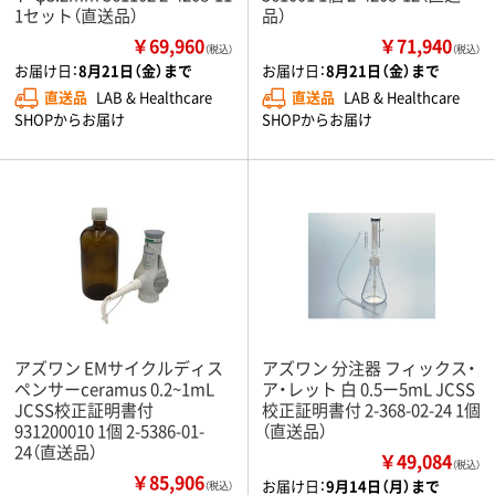
1セット（直送品）
品）
￥69,960
￥71,940
（税込）
（税込）
お届け日：
8月21日（金）まで
お届け日：
8月21日（金）まで
直送品
LAB & Healthcare
直送品
LAB & Healthcare
SHOPからお届け
SHOPからお届け
アズワン EMサイクルディス
アズワン 分注器 フィックス・
ペンサーceramus 0.2~1mL
ア・レット 白 0.5ー5mL JCSS
JCSS校正証明書付
校正証明書付 2-368-02-24 1個
931200010 1個 2-5386-01-
（直送品）
24（直送品）
￥49,084
（税込）
￥85,906
お届け日：
9月14日（月）まで
（税込）