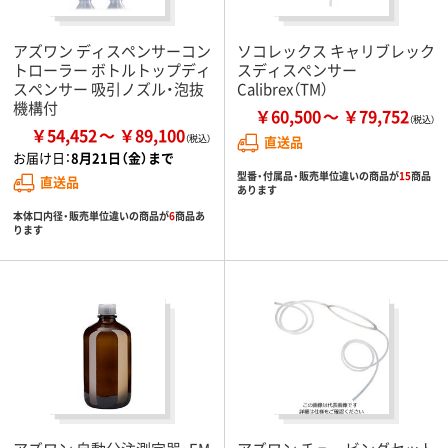
アズワン ディスペンサーコン
ソコレックス キャリブレック
トローラー ボトルトップディ
スディスぺンサー
スペンサー 吸引ノズル・泡抜
Calibrex（TM）
機構付
￥60,500
￥79,752
￥54,452
￥89,100
直送品
お届け日：
8月21日（金）まで
型番・付属品・販売単位違いの商品が
15
商品
直送品
あります
本体口内径・販売単位違いの商品が
6
商品あ
ります