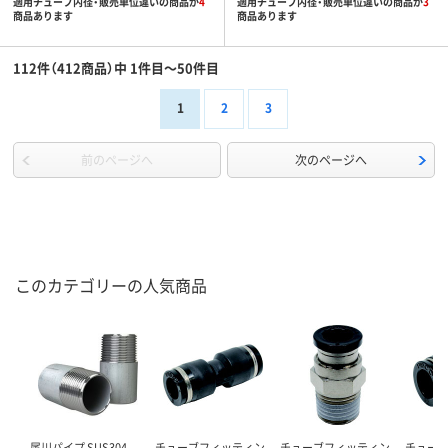
適用チューブ内径・販売単位違いの商品が
4
適用チューブ内径・販売単位違いの商品が
3
商品あります
商品あります
112件（412商品）中 1件目～50件目
1
2
3
前のページへ
次のページへ
このカテゴリーの人気商品
尾川パイプ SUS304
チューブフィッティン
チューブフィッティン
チュー