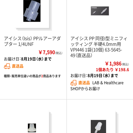
アイシス（Isis） PPルアーアダ
アイシス PP 同径I型ミニフィ
プター 1/4UNF
ッティング 半硬4.0mm用
VPI446 1袋(10個) 63-5645-
￥7,590
（税込）
49（直送品）
お届け日：
8月19日（水）まで
￥1,986
（税込）
直送品
1個あたり ￥198.6
お届け日：
8月19日（水）まで
種類・販売単位違いの商品が
2
商品あります
直送品
LAB & Healthcare
SHOPからお届け