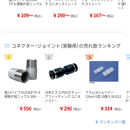
TP-A 規格片短ニップル
グ ユニオンストレート
グ ストレート
グ 違径
ート
￥109～
￥290～
￥167～
￥
（税込）
（税込）
（税込）
コネクター・ジョイント（実験用）の売れ筋ランキング
尾川パイプ SUS304 TP-A
日本ピスコ PISCO チュー
アラム Nジョイナー
ア
規格片短ニップル 50A…
ブフィッティング ユニオ
12mm S型 10個入 NJS12
ン
ンスト…
…
8~
￥556
￥290
￥314
（税込）
（税込）
（税込）
ランキング一覧