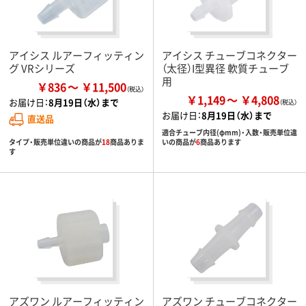
アイシス ルアーフィッティン
アイシス チューブコネクター
グ VRシリーズ
（太径）I型異径 軟質チューブ
用
￥836
￥11,500
￥1,149
￥4,808
お届け日：
8月19日（水）まで
お届け日：
8月19日（水）まで
直送品
適合チューブ内径(φmm)・入数・販売単位違
タイプ・販売単位違いの商品が
18
商品ありま
いの商品が
6
商品あります
す
アズワン ルアーフィッティン
アズワン チューブコネクター