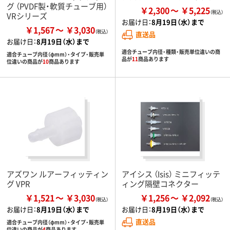
グ （PVDF製・軟質チューブ用）
￥2,300
￥5,225
VRシリーズ
お届け日：
8月19日（水）まで
￥1,567
￥3,030
直送品
お届け日：
8月19日（水）まで
適合チューブ内径・種類・販売単位違いの商
適合チューブ内径（φmm）・タイプ・販売単
品が
11
商品あります
位違いの商品が
10
商品あります
アズワン ルアーフィッティン
アイシス （Isis） ミニフィッテ
グ VPR
ィング隔壁コネクター
￥1,521
￥3,030
￥1,256
￥2,092
お届け日：
8月19日（水）まで
お届け日：
8月19日（水）まで
直送品
適合チューブ内径（φmm）・タイプ・販売単
位違いの商品が
4
商品あります