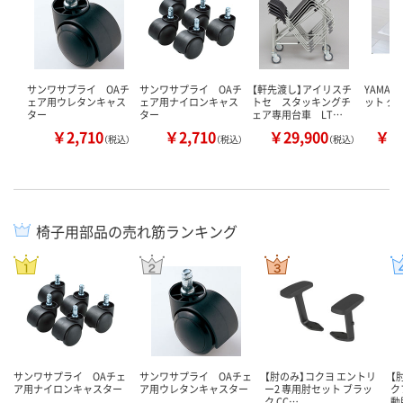
サンワサプライ OAチ
サンワサプライ OAチ
【軒先渡し】アイリスチ
YAMA
ェア用ウレタンキャス
ェア用ナイロンキャス
トセ スタッキングチ
ット ク
ター
ター
ェア専用台車 LT…
￥2,710
￥2,710
￥29,900
￥2
（税込）
（税込）
（税込）
椅子用部品の売れ筋ランキング
サンワサプライ OAチェ
サンワサプライ OAチェ
【肘のみ】コクヨ エントリ
【
ア用ナイロンキャスター
ア用ウレタンキャスター
ー2 専用肘セット ブラッ
ク
ク CC…
動