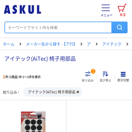
カゴ
メニュー
ホーム
メーカー名から探す - 【ア行】
ア
アイテック
アイテック(AiTec) 椅子用部品
1
1
件（1商品）中 1～1件を表示
表示切替
絞り込み
並び替え
アイテック(AiTec) 椅子用部品
絞り込み