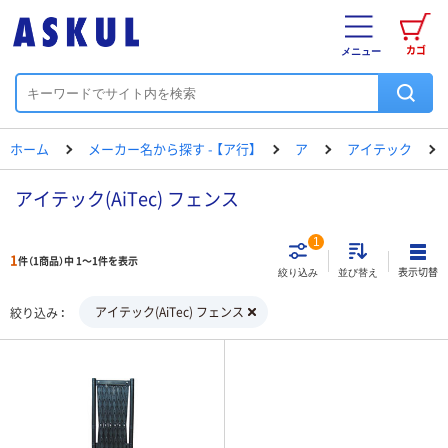
カゴ
メニュー
ホーム
メーカー名から探す - 【ア行】
ア
アイテック
アイテック(AiTec) フェンス
1
1
件（1商品）中 1～1件を表示
表示切替
絞り込み
並び替え
アイテック(AiTec) フェンス
絞り込み