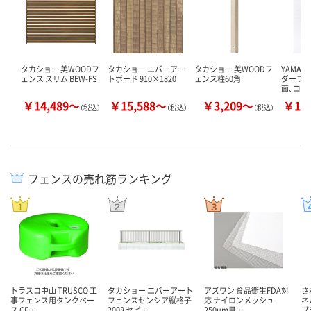
タカショー 美WOODフ
タカショー エバーアー
タカショー 美WOODフ
YAMAZ
ェンス スリム BEW-FS
トボード 910×1820
ェンス柱60角
ダーフェ
面、コン
￥14,489～
￥15,588～
￥3,209～
￥13
（税込）
（税込）
（税込）
フェンスの売れ筋ランキング
トラスコ中山 TRUSCO 工
タカショー エバーアート
アズワン 食品衛生FDA対
さ
事フェンス用タンクベー
フェンスセンシア縦格子
応 ナイロンメッシュ
ネ
ス CF…
2008 セピ…
250μm目…
ブ