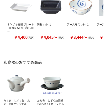
ミヤザキ食器 プレート
陶雅 小鉢_1
アースモス 小鉢_1
アースモ
14cm M.STYLE 和心 皿
_1
…
￥4,400
￥4,045～
￥3,444～
￥3
（税込）
（税込）
（税込）
和食器のおすすめ商品
たち吉 しずく紋 急
たち吉 しずく紋湯呑
須 1個 オリジナル
1箱（5個入） オリジナル