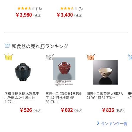
(
18
)
(
3
)
￥2,980
￥3,490
（税込）
（税込）
和食器の売れ筋ランキング
正和 汁椀 お椀 木製 亀甲
三信化工 【蓋のみ】三信化
国際化工 飯茶碗 大和路 A
田
小吸椀 ふた付 黒内朱
工 はけ目汁椀蓋 MB-
21-YG 1個 64-776…
49
2177…
801TU…
￥526
￥692
￥826
（税込）
（税込）
（税込）
ランキング一覧