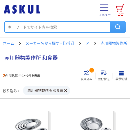
カゴ
メニュー
ホーム
メーカー名から探す - 【ア行】
ア
赤川器物製作所
赤川器物製作所 和食器
1
2
件（9商品）中 1～2件を表示
表示切替
絞り込み
並び替え
赤川器物製作所 和食器
絞り込み