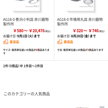
AG18-0 巻渕小判皿 赤川器物
AG18-0 市場用丸皿 赤川器物
製作所
製作所
￥580
￥20,476
￥320
￥746
お届け日：
9月1日（火）まで
お届け日：
8月28日（金）まで
直送品
直送品
サイズ・販売単位違いの商品が
6
商品ありま
寸法・販売単位違いの商品が
3
商品あります
す
2件（9商品）中 1件目～2件目
このカテゴリーの人気商品