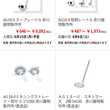
AG18-8 スープレードル 赤川
AG18-8 短柄レードル 赤川器
器物製作所
物製作所
￥646
￥9,092
￥487
￥1,973
入荷日：
8月10日（月）予定
お届け日：
8月8日（土）
容量・販売単位違いの商品が
62
商品あります
容量・販売単位違いの商品が
32
商品あります
AG 18-0ミキシングストレー
ＡＧ１８ー０ スキンマー
ナー耳付 小 171086 赤川器物
大 2個 54100 赤川器物製
製作所（直送品）
作所（直送品）