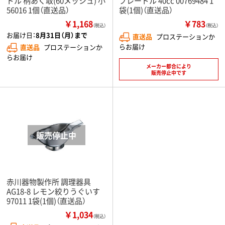
ドル 柄あく取(60メッシュ) 小
プレードル 40cc 00769484 1
56016 1個（直送品）
袋(1個)（直送品）
￥1,168
￥783
（税込）
（税込）
お届け日：
8月31日（月）まで
直送品
プロステーションか
らお届け
直送品
プロステーションか
らお届け
メーカー都合により
販売停止中です
赤川器物製作所 調理器具
AG18-8 レモン絞りうぐいす
97011 1袋(1個)（直送品）
￥1,034
（税込）