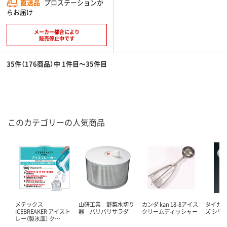
直送品
プロステーションか
らお届け
メーカー都合により
販売停止中です
35件（176商品）中 1件目～35件目
このカテゴリーの人気商品
メテックス
山研工業 野菜水切り
カンダ kan 18-8アイス
タイガー
ICEBREAKER アイスト
器 バリバリサラダ
クリームディッシャー
ズ シリ
レー（製氷皿） ク…