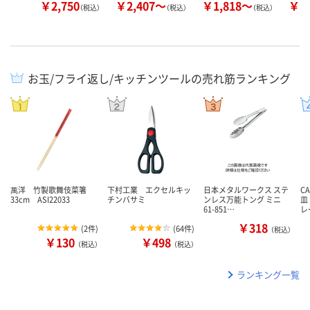
￥2,750
￥2,407～
￥1,818～
￥1
（税込）
（税込）
（税込）
お玉/フライ返し/キッチンツールの売れ筋ランキング
萬洋 竹製歌舞伎菜箸
下村工業 エクセルキッ
日本メタルワークス ステ
C
33cm ASI22033
チンバサミ
ンレス万能トング ミニ
皿
61-851…
レ
￥318
(
2件
)
(
64件
)
（税込）
￥130
￥498
（税込）
（税込）
ランキング一覧