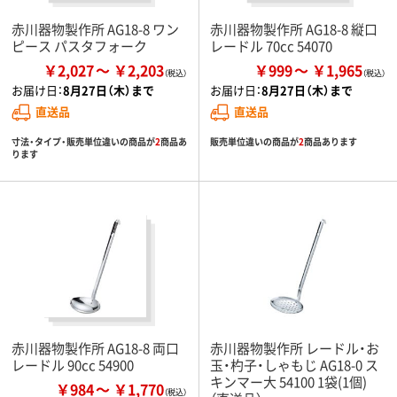
赤川器物製作所 AG18-8 ワン
赤川器物製作所 AG18-8 縦口
ピース パスタフォーク
レードル 70cc 54070
￥2,027
￥2,203
￥999
￥1,965
お届け日：
8月27日（木）まで
お届け日：
8月27日（木）まで
直送品
直送品
寸法・タイプ・販売単位違いの商品が
2
商品あ
販売単位違いの商品が
2
商品あります
ります
赤川器物製作所 AG18-8 両口
赤川器物製作所 レードル・お
レードル 90cc 54900
玉・杓子・しゃもじ AG18-0 ス
キンマー大 54100 1袋(1個)
￥984
￥1,770