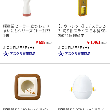
曙産業 ピーラー 立つ レッド
【アウトレット】モチスラ1・2・
まいにちシリーズ CHー2133
3！ 切り餅スライス 日本製 SE-
1個
2507 1個 曙産業
￥698
￥1,461
（税込）
（税込）
お届け日：
8月8日（土）
お届け日：
8月8日（土）
アスクル在庫商品
アスクル在庫商品
曙産業 RE-182 サンドでパン
曙産業 RE-278 レンジでらく