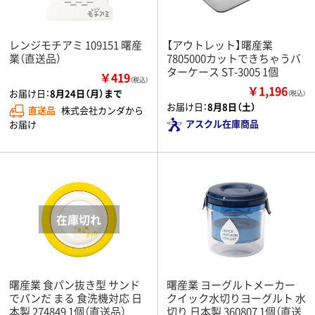
レンジモチアミ 109151 曙産
【アウトレット】曙産業
業（直送品）
7805000カットできちゃうバ
ターケース ST-3005 1個
￥419
（税込）
￥1,196
お届け日：
8月24日（月）まで
（税込）
お届け日：
8月8日（土）
直送品
株式会社カンダから
アスクル在庫商品
お届け
曙産業 食パン抜き型 サンド
曙産業 ヨーグルトメーカー
でパンだ まる 食洗機対応 日
クイック水切りヨーグルト 水
本製 274849 1個（直送品）
切り 日本製 360807 1個（直送