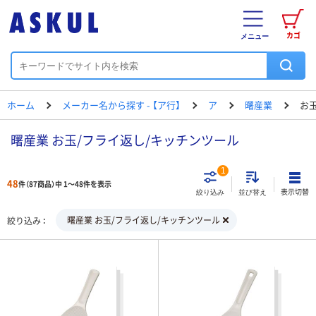
カゴ
メニュー
ホーム
メーカー名から探す - 【ア行】
ア
曙産業
お
曙産業 お玉/フライ返し/キッチンツール
1
48
件（87商品）中 1～48件を表示
表示切替
絞り込み
並び替え
曙産業 お玉/フライ返し/キッチンツール
絞り込み