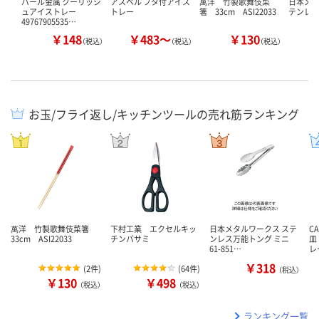
パール金属 クーリッシ
アスベル フタ付アイス
萬洋 竹製歌舞伎菜
日本メタ
ュアイストレー
トレー
箸 33cm ASI22033
テンレ
49767905535…
￥148
￥483～
￥130
￥
（税込）
（税込）
（税込）
お玉/フライ返し/キッチンツールの売れ筋ランキング
萬洋 竹製歌舞伎菜箸
下村工業 エクセルキッ
日本メタルワークス ステ
C
33cm ASI22033
チンバサミ
ンレス万能トング ミニ
皿
61-851…
レ
￥318
(
2件
)
(
64件
)
（税込）
￥130
￥498
（税込）
（税込）
ランキング一覧