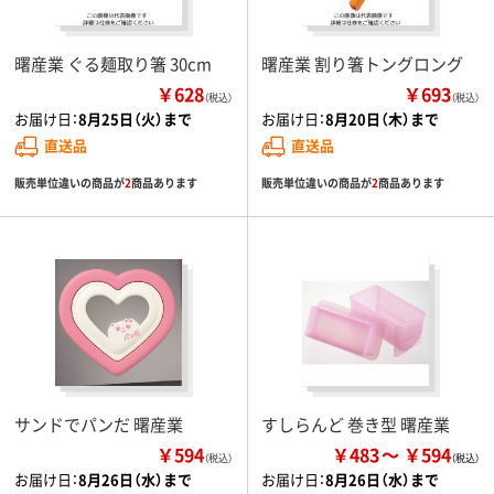
曙産業 ぐる麺取り箸 30cm
曙産業 割り箸トングロング
￥628
￥693
（税込）
（税込）
お届け日：
8月25日（火）まで
お届け日：
8月20日（木）まで
直送品
直送品
販売単位違いの商品が
2
商品あります
販売単位違いの商品が
2
商品あります
サンドでパンだ 曙産業
すしらんど 巻き型 曙産業
￥594
￥483
￥594
（税込）
お届け日：
8月26日（水）まで
お届け日：
8月26日（水）まで