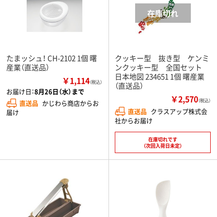
たまッシュ！ CH-2102 1個 曙
クッキー型 抜き型 ケンミ
産業（直送品）
ンクッキー型 全国セット
日本地図 234651 1個 曙産業
￥1,114
（税込）
（直送品）
お届け日：
8月26日（水）まで
￥2,570
（税込）
直送品
かじわら商店からお
直送品
クラスアップ株式会
届け
社からお届け
在庫切れです
（次回入荷日未定）