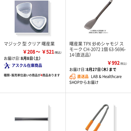
マジック 型 クリア 曙産業
曙産業 TPX 炒めシャモジ ス
モーク CH-2072 1個 63-5696-
￥208
￥521
14（直送品）
お届け日：
8月8日（土）
￥992
（税込）
アスクル在庫商品
お届け日：
8月27日（木）まで
種類・販売単位違いの商品が
4
商品あります
直送品
LAB & Healthcare
SHOPからお届け