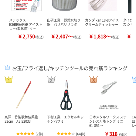
メテックス
山研工業 野菜水切り
カンダ kan 18-8アイス
タイガー
ICEBREAKER アイスト
器 バリバリサラダ
クリームディッシャー
ズ シリ
レー（製氷皿） ク…
￥2,750
￥2,407～
￥1,818～
￥1
（税込）
（税込）
（税込）
お玉/フライ返し/キッチンツールの売れ筋ランキング
萬洋 竹製歌舞伎菜箸
下村工業 エクセルキッ
日本メタルワークス ステ
C
33cm ASI22033
チンバサミ
ンレス万能トング ミニ
皿
61-851…
レ
￥318
(
2件
)
(
64件
)
（税込）