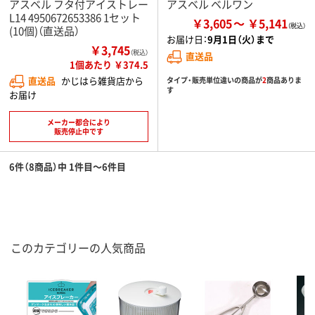
アスベル フタ付アイストレー
アスベル ベルワン
L14 4950672653386 1セット
￥3,605
￥5,141
(10個)（直送品）
お届け日：
9月1日（火）まで
￥3,745
（税込）
直送品
1個あたり ￥374.5
直送品
かじはら雑貨店から
タイプ・販売単位違いの商品が
2
商品ありま
す
お届け
メーカー都合により
販売停止中です
6件（8商品）中 1件目～6件目
このカテゴリーの人気商品