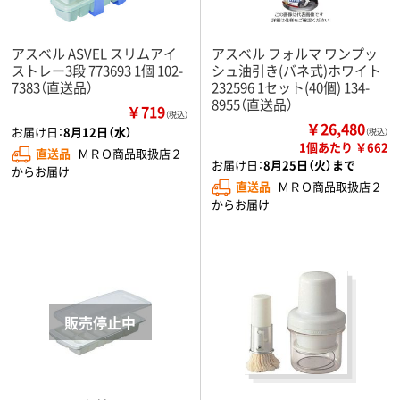
アスベル ASVEL スリムアイ
アスベル フォルマ ワンプッ
ストレー3段 773693 1個 102-
シュ油引き(バネ式)ホワイト
7383（直送品）
232596 1セット(40個) 134-
8955（直送品）
￥719
（税込）
￥26,480
お届け日：
8月12日（水）
（税込）
1個あたり ￥662
直送品
ＭＲＯ商品取扱店２
お届け日：
8月25日（火）まで
からお届け
直送品
ＭＲＯ商品取扱店２
からお届け