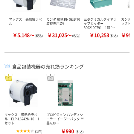
マックス 感熱紙ラベ
カンダ 飛竜 KN（密封包
三菱ケミカルダイヤラ
カンダ T
ル
装機専用袋）
ップカッター
ック HV
3002100791 1個（…
￥5,148～
￥31,025～
￥10,253
￥959
（税込）
（税込）
（税込）
食品包装機器の売れ筋ランキング
マックス 感熱紙ラベ
プロビジョン ハンディシ
ル ELP-L6242N-16 1
ーラー イージーパック 単
セット…
品 630…
￥990
(
1件
)
（税込）