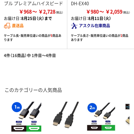
ブル プレミアムハイスピード
DH-EX40
￥968
￥2,728
￥980
￥2,059
お届け日：
8月25日（火）まで
お届け日：
8月11日（火）
直送品
アスクル在庫商品
ケーブル長・販売単位違いの商品が
5
商品あ
ケーブル長さ・販売単位違いの商品が
2
商品
ります
あります
4件（16商品）中 1件目～4件目
このカテゴリーの人気商品