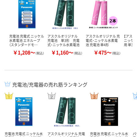
充電池 充電式 ニッケル
アスクルオリジナル
アスクルオリジナル 充
【アスク
水素電池 エネループ
充電池 単3形 充電
電式・ニッケル水素電
ニッケ
（スタンダードモ…
式・ニッケル水素電池
池 充電池 単4形
用 単3形
￥1,208～
￥1,160～
￥475～
￥
（税込）
（税込）
（税込）
充電池/充電器の売れ筋ランキング
充電池 充電式 ニッケル水
アスクルオリジナル 充電
充電池 充電式 ニッケル水
パ