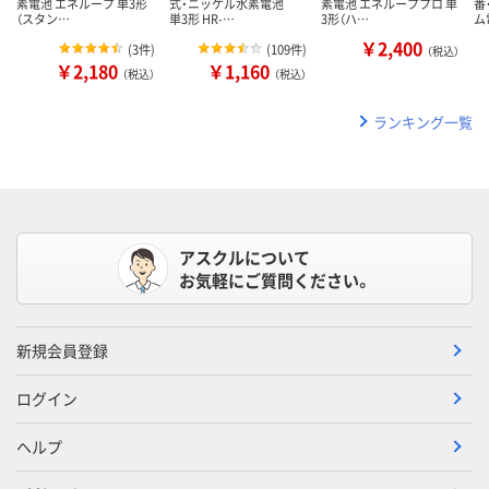
素電池 エネループ 単3形
式・ニッケル水素電池
素電池 エネループプロ 単
番
（スタン…
単3形 HR-…
3形（ハ…
ム
￥2,400
(
3件
)
(
109件
)
（税込）
￥2,180
￥1,160
（税込）
（税込）
ランキング一覧
アスクルについて
お気軽にご質問ください。
新規会員登録
ログイン
ヘルプ