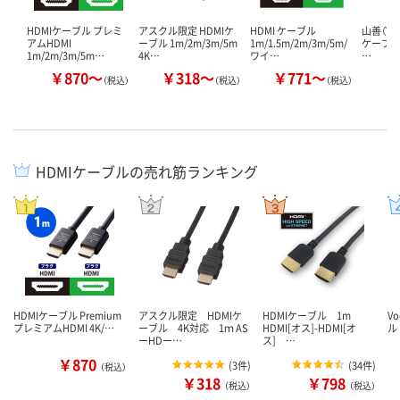
HDMIケーブル プレミ
アスクル限定 HDMIケ
HDMI ケーブル
山善（YAM
アムHDMI
ーブル 1m/2m/3m/5m
1m/1.5m/2m/3m/5m/
ケーブル 
1m/2m/3m/5m…
4K…
ワイ…
…
￥870～
￥318～
￥771～
￥
（税込）
（税込）
（税込）
HDMIケーブルの売れ筋ランキング
HDMIケーブル Premium
アスクル限定 HDMIケ
HDMIケーブル 1m
V
プレミアムHDMI 4K/…
ーブル 4K対応 1ｍ AS
HDMI[オス]-HDMI[オ
ル
ーHDー…
ス] …
￥870
(
3件
)
(
34件
)
（税込）
￥318
￥798
（税込）
（税込）