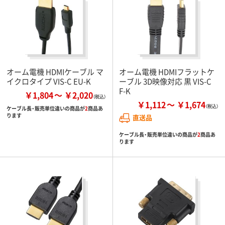
オーム電機 HDMIケーブル マ
オーム電機 HDMIフラットケ
イクロタイプ VIS-C EU-K
ーブル 3D映像対応 黒 VIS-C
F-K
￥1,804
￥2,020
￥1,112
￥1,674
ケーブル長・販売単位違いの商品が
2
商品あ
ります
直送品
ケーブル長・販売単位違いの商品が
2
商品あ
ります