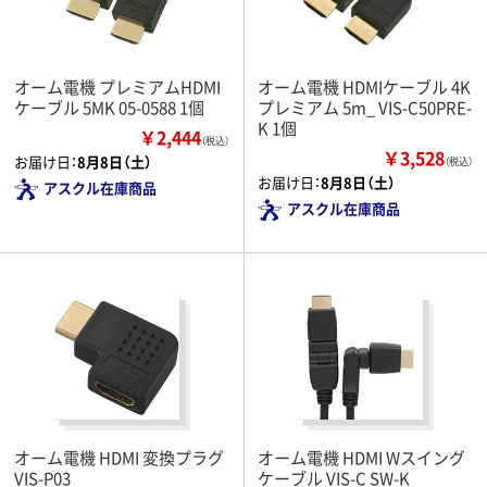
オーム電機 プレミアムHDMI
オーム電機 HDMIケーブル 4K
ケーブル 5MK 05-0588 1個
プレミアム 5m_ VIS-C50PRE-
K 1個
￥2,444
（税込）
￥3,528
お届け日：
8月8日（土）
（税込）
お届け日：
8月8日（土）
アスクル在庫商品
アスクル在庫商品
オーム電機 HDMI 変換プラグ
オーム電機 HDMI Wスイング
VIS-P03
ケーブル VIS-C SW-K