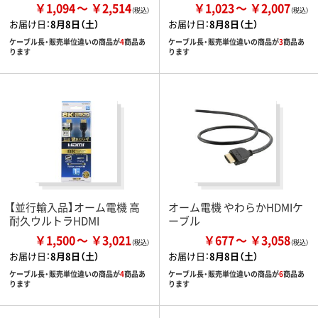
￥1,094
￥2,514
￥1,023
￥2,007
お届け日：
8月8日（土）
お届け日：
8月8日（土）
ケーブル長・販売単位違いの商品が
4
商品あ
ケーブル長・販売単位違いの商品が
3
商品あ
ります
ります
【並行輸入品】オーム電機 高
オーム電機 やわらかHDMIケ
耐久ウルトラHDMI
ーブル
￥1,500
￥3,021
￥677
￥3,058
お届け日：
8月8日（土）
お届け日：
8月8日（土）
ケーブル長・販売単位違いの商品が
4
商品あ
ケーブル長・販売単位違いの商品が
6
商品あ
ります
ります