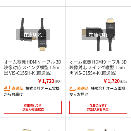
オーム電機 HDMIケーブル 3D
オーム電機 HDMIケーブル 3D
映像対応 スイング横型 1.5m
映像対応 スイング縦型 1.5m
黒 VIS-C15SH-K（直送品）
黒 VIS-C15SV-K（直送品）
￥1,720
￥1,720
（税込）
（税込）
直送品
株式会社オーム電機
直送品
株式会社オーム電機
からお届け
からお届け
在庫切れです
在庫切れです
（次回入荷日未定）
（次回入荷日未定）