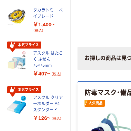
配合
タカラトミー ベ
オリジナル
イブレード
乾電池 単3
￥1,400~
形 アルカリ乾
（税込）
電池 北欧パッ
ケージ アスク
￥140~
（税込）
ルオリジナル
本気プライス
アスクル はたら
本気プライス
お探しの商品は見
く ふせん
ティッシュペー
75×75mm
パー ボックス
￥407~
（税込）
150組 5箱入 ア
スクル スマート
￥328~
（税込）
コンパクト ビ
防毒マスク・備
本気プライス
ビッド PEFC認
アスクル クリア
証
オリジナル
ーホルダー A4
人気商品
コピー用紙 マ
スタンダード
ルチペーパー
￥126~
（税込）
スーパーエコノ
ミー+
￥149~
（税込）