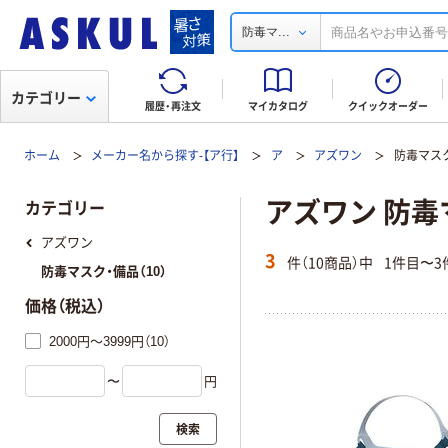
...
防毒マ
カテゴリー
履歴・再注文
マイカタログ
クイックオーダー
ホーム
メーカー名から探す-【ア行】
ア
アズワン
防毒マス
アズワン 防毒
カテゴリー
アズワン
3
件（10商品）中
1件目〜3
防毒マスク・備品（10）
価格（税込）
2000円～3999円（10）
〜
円
検索