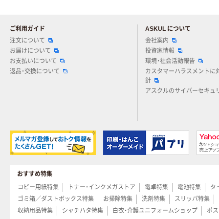
ご利用ガイド
ASKUL について
注文について
会社案内
お届けについて
投資家情報
お支払いについて
環境・社会活動報告
返品・交換について
カスタマーハラスメントに
針
アスクルのサイバーセキュ
おすすめ特集
コピー用紙特集
トナー・インクメガストア
電卓特集
電池特集
タ
ゴミ箱／ダストボックス特集
お掃除特集
洗剤特集
スリッパ特集
収納用品特集
シャチハタ特集
白衣・介護ユニフォームショップ
ポス