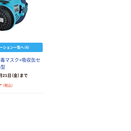
ーション一覧へ（4）
防毒マスク+吸収缶セ
6型
月21日（金）まで
~
（税込）
本気プライス
本気プライス
アスクル はたら
キングジム テプ
く ふせん 付箋
ラ TEPRA
75×25mm
PRO【純正】テー
プ 白ラベル
￥377~
￥914~
（税込）
（税込）
12mm幅 （黒文