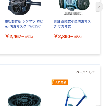
オリジナル
本気プライス
アスクル フラッ
次の
トファイル エコ
ノミータイプ
重松製作所 シゲマツ 防じ
興研 直結式小型防毒マス
重
A4タテ(コクヨ
￥115~
（税込）
ん・防毒マスク TW01SC
ク サカヰ式
防
製造）
￥2,467~
￥2,860~
￥
（税込）
（税込）
ページ：
1
／
2
人気商品