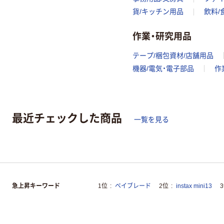
貨/キッチン用品
飲料/
作業・研究用品
テープ/梱包資材/店舗用品
機器/電気・電子部品
作
最近チェックした商品
一覧を見る
急上昇キーワード
1位
ベイブレード
2位
instax mini13