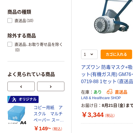
商品の種類
直送品（10）
除外する商品
直送品、お取り寄せ品を除く
（0）
カゴに入れる
アズワン 防毒マスク+
よく見られている商品
ット(有機ガス用) GM76ー
0719-88 1セット（直送品
在庫
あり
直送品
LAB & Healthcare SHOP
オリジナル
オリジナル
お届け日
8月21日（金）ま
コピー用紙 ア
ゴミ袋 エコノミ
￥3,344
スクル マルチ
ータイプ 乳白半
（税込）
ペーパー スーパ
透明 高密度タイ
ーホワイト+
プ 詰替用 バイ
￥149~
￥616~
（税込）
（税込）
オマス素材10％