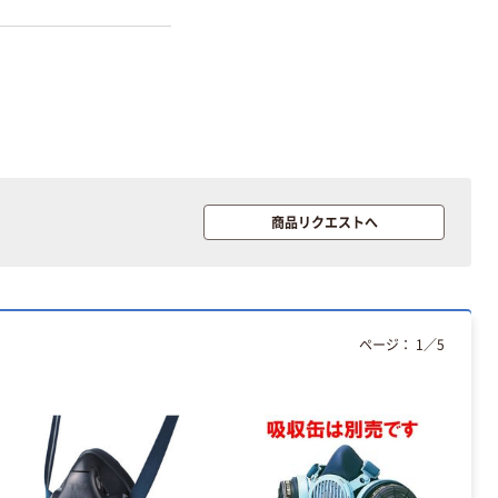
字）
富士フイルム チ
本気プライス
ェキ専用フィル
ニチバン セロテ
ム INSTAX MINI
ープ 大巻
WW2
￥1,580~
￥124~
（税込）
（税込）
本気プライス
本気プライス
アスクル セロハ
商品リクエストへ
トイレットペー
ンテープ
パー シングル
120ｍ 再生紙
￥216~
（税込）
100% 6ロール
￥470~
（税込）
リサイクル100
本気プライス
芯あり FSC認
ページ：
1
／
5
証
アスクル トイ
レのおそうじシ
ート 大王製紙
共同企画 トイ
￥330~
（税込）
レクリーナー
トイレシート