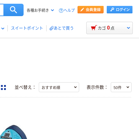
ヘルプ
各種お手続き
0
スイートポイント
あとで買う
カゴ
点
並べ替え：
表示件数：