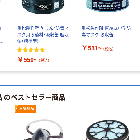
100μ（ミクロン）
本気プライス
本気プライス
大塚製薬工場
ペーパータオル
経口補水液 オー
M
重松製作所 防じん・防毒マ
重松製作所 直結式小型防
中判 再生紙
エスワン（OS-1）
セ
スク用ろ過材・吸収缶 吸収
毒マスク 吸収缶
100％ 200枚
￥159~
1セ
缶（標準型）
（税込）
FSC認証 シング
￥149~
（税込）
￥581~
（税込）
ル 大王製紙共同
企画 オリジナル
￥550~
（税込）
品 のベストセラー商品
人気商品