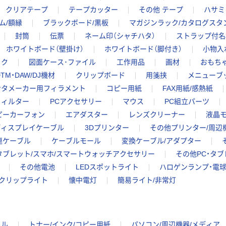
クリアテープ
テープカッター
その他 テープ
ハサミ
ム/額縁
ブラックボード/黒板
マガジンラック/カタログスタ
封筒
伝票
ネーム印（シャチハタ）
ストラップ付名
ホワイトボード（壁掛け）
ホワイトボード（脚付き）
小物入
ック
図面ケース･ファイル
工作用品
画材
おもちゃ
TM・DAW/DJ機材
クリップボード
用箋挟
メニューブ
ンタメーカー用フィラメント
コピー用紙
FAX用紙/感熱紙
フィルター
PCアクセサリー
マウス
PC組立パーツ
スピーカーフォン
エアダスター
レンズクリーナー
液晶モ
ディスプレイケーブル
3Dプリンター
その他プリンター/周辺
連ケーブル
ケーブルモール
変換ケーブル/アダプター
タブレット/スマホ/スマートウォッチアクセサリー
その他PC・タ
その他電池
LEDスポットライト
ハロゲンランプ・電
クリップライト
懐中電灯
簡易ライト/非常灯
イル
トナー/インク/コピー用紙
パソコン/周辺機器/メディア