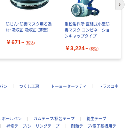
次の
防じん・防毒マスク用ろ過
重松製作所 直結式小型防
重
材・吸収缶 吸収缶（薄型）
毒マスク コンビネーショ
検
ンキャップタイプ
￥671~
￥
（税込）
￥3,224~
（税込）
パン
つくし工房
トーヨーセーフティ
トラスコ中
 ボールペン
ガムテープ/梱包テープ
養生テープ
補修テープ/シーリングテープ
耐熱テープ/電子基板用テー