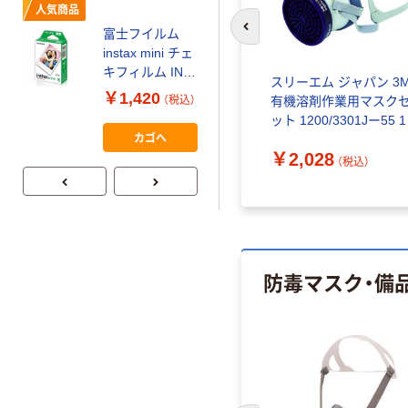
人気商品
富士フイルム
前のスライドへ
本気プライス
instax mini チェ
【ガムテープ】ア
キフィルム INS
ーズ吸
スリーエム ジャパン 3
スクル 現場のチ
MINI JP1 1パッ
￥1,420
個
有機溶剤作業用マスク
（税込）
カラ 厚さ
ク（10枚入り）
ット 1200/3301Jー55 
0.22mm 布テー
￥145~
（税込）
カゴへ
ット 765-2569（直送品）
プ
￥2,028
（税込）
防毒マスク・備