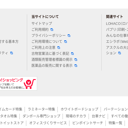
当サイトについて
関連サイト
アスクルについてお気軽にご質問ください
サイトマップ
LOHACO（ロ
ご利用規約
パプリ（印刷・
プライバシーポリシー
みんなの仕事
対する基本方
ご利用環境について
エシラボ（We
ご利用上の注意
アスクルの大
リティ
ション
古物営業法に基づく表記
酒類販売管理者標識の掲示
医薬品の販売に関する表示
イムカード特集
ラミネーター特集
ホワイトボードショップ
パーテーション
タオル特集
ダンボール専門ショップ
現場のチカラ
台車ナビ
すべての働
トイットストア
オフィスづくりサービス
ピンポイントサーチ
特集一覧