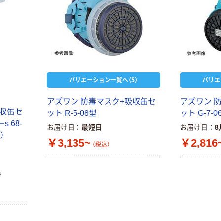
バリエーション一覧へ（5）
バリエ
アズワン 防毒マスク+吸収缶セ
アズワン 
吸収缶セ
ット R-5-08型
ット G-7-0
s 68-
お届け日
最短日
お届け日
8
）
￥3,135~
￥2,816
（税込）
本気プライス
オリジナル
で
アスクル はたら
アスクル 「現場
く ふせん
のチカラ」 養生
50×15mm
テープ
￥386~
￥358~
（税込）
（税込）