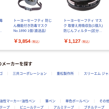
毒
トーヨーセーフティ 防じ
トーヨーセーフティ マス
ん機能付き防毒マスク
ク 取替え用吸収缶(1個入)
M
No.1890 1個（直送品）
防じんフィルター(区分
S1)付き NO.1890用
￥3,854
￥1,127
NO.1892 1個（直送品）
（税込）
（税込）
のメーカーを探す
ゴ
三共コーポレーション
重松製作所
スリーエム ジャ
油性マーカー・油性ペン
筆ペン
単色ボールペン
その他
テープ
ビニールテープ
アルミテープ
ブチルテープ