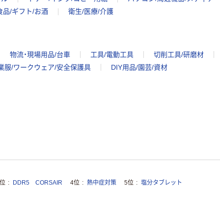
食品/ギフト/お酒
衛生/医療/介護
物流・現場用品/台車
工具/電動工具
切削工具/研磨材
業服/ワークウェア/安全保護具
DIY用品/園芸/資材
3位
DDR5 CORSAIR
4位
熱中症対策
5位
塩分タブレット