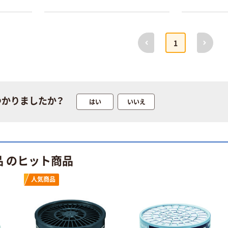
本気プライス
オリジナル
トイレットペー
サントリー 伊右
前へ
次へ
1
パー ダブル60
衛門 「お茶、どう
ｍ 再生紙
ぞ。」 緑茶
100% 6ロール
￥460~
￥528~
（税込）
（税込）
リサイクル100
芯あり FSC認
証
オリジナル
オリジナル
つかりましたか？
はい
いいえ
乾電池 単4
アスクル プラス
形 アルカリ乾
チックグローブ
電池 北欧パッ
粉なし（パウダ
ケージ アスク
ーフリー）
￥140~
￥398~
（税込）
（税込）
ルオリジナル
品 のヒット商品
富士フイルム
オリジナル
人気商品
instax mini13
アスクルオリジ
INS MINI 13
ナル ラミネー
￥12,100~
トフィルム A4
（税込）
サイズ
￥458~
（税込）