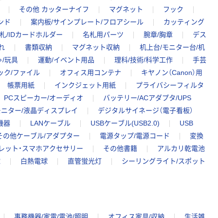
その他 カッターナイフ
マグネット
フック
ンド
案内板/サインプレート/フロアシール
カッティング
札/IDカードホルダー
名札用パーツ
腕章/胸章
デス
れ
書類収納
マグネット収納
机上台/モニター台/机
/玩具
運動/イベント用品
理科/技術/科学工作
手芸
ック/ファイル
オフィス用コンテナ
キヤノン（Canon）用
帳票用紙
インクジェット用紙
プライバシーフィルタ
PCスピーカー/オーディオ
バッテリー/ACアダプタ/UPS
ニター/液晶ディスプレイ
デジタルサイネージ（電子看板）
機器
LANケーブル
USBケーブル(USB2.0)
USB
その他ケーブル/アダプター
電源タップ/電源コード
変換
ブレット・スマホアクセサリー
その他書籍
アルカリ乾電池
球
白熱電球
直管蛍光灯
シーリングライト/スポット
事務機器/家電/電池/照明
オフィス家具/収納
生活雑