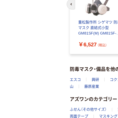
前のスライドへ
重松製作所 シゲマツ 防
マスク 直結式小型
GM81SF(M) GM81SF-
1個 146-9382（直送品）
￥6,527
（税込）
防毒マスク・備品を他
エスコ
興研
コク
山
藤原産業
アズワンのカテゴリー
ふせん（その他サイズ）
両面テープ
マスキング