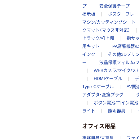
プ
安全保護テープ
掲示板
ポスターフレー
マシン/カッティングシート
クマット（マウス非対応）
上ラック/机上棚
指サ
用キット
PA音響機器/D
インク
その他3Dプリ
ー
液晶保護フィルム/
WEBカメラ/マイク/
HDMIケーブル
Type-Cケーブル
AV関
アダプタ・変換プラグ
ボタン電池/コイン電池
ライト
照明器具
オフィス用品
事務用品/文房具
ファ