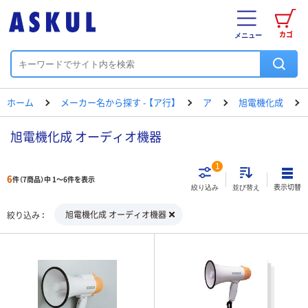
カゴ
メニュー
ホーム
メーカー名から探す - 【ア行】
ア
旭電機化成
旭電機化成 オーディオ機器
1
6
件（7商品）中 1～6件を表示
表示切替
絞り込み
並び替え
旭電機化成 オーディオ機器
絞り込み