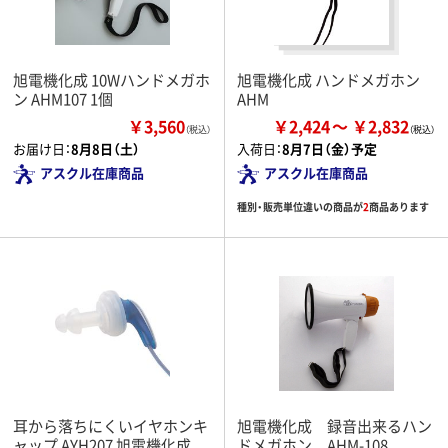
旭電機化成 10Wハンドメガホ
旭電機化成 ハンドメガホン
ン AHM107 1個
AHM
￥3,560
￥2,424
￥2,832
（税込）
お届け日：
8月8日（土）
入荷日：
8月7日（金）予定
アスクル在庫商品
アスクル在庫商品
種別・販売単位違いの商品が
2
商品あります
耳から落ちにくいイヤホンキ
旭電機化成 録音出来るハン
ャップ AYH207 旭電機化成
ドメガホン AHM-108