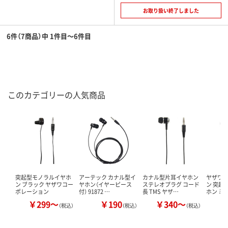
お取り扱い終了しました
6件（7商品）中 1件目～6件目
このカテゴリーの人気商品
突起型モノラルイヤホ
アーテック カナル型イ
カナル型片耳イヤホン
ヤザワ
ン ブラック ヤザワコー
ヤホン（イヤーピース
ステレオプラグ コード
ン 突起
ポレーション
付） 91872 …
長 TMS ヤザ…
ホン ミ
￥299～
￥190
￥340～
（税込）
（税込）
（税込）