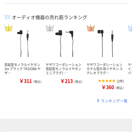
オーディオ機器の売れ筋ランキング
突起型モノラルイヤホン
ヤザワコーポレーション
ヤザワコーポレーション
ヤ
3m ブラック TR103BK ヤ
突起型モノラルイヤホン
カナル型片耳イヤホン ス
イ
ザ…
ミニプラグ(…
テレオプラグ…
パ
￥311
￥213
(
2件
)
（税込）
（税込）
￥360
（税込）
ランキング一覧