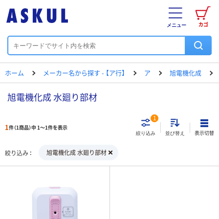
カゴ
メニュー
ホーム
メーカー名から探す - 【ア行】
ア
旭電機化成
旭電機化成 水廻り部材
1
1
件（1商品）中 1～1件を表示
表示切替
絞り込み
並び替え
旭電機化成 水廻り部材
絞り込み