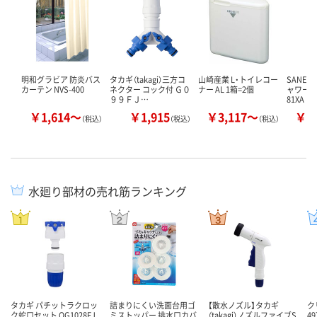
明和グラビア 防炎バス
タカギ（takagi）三方コ
山崎産業 L・トイレコー
SANEI
カーテン NVS-400
ネクター コック付 Ｇ０
ナー AL 1箱=2個
ャワーヘッ
９９ＦＪ…
81XA
￥1,614～
￥1,915
￥3,117～
￥1
（税込）
（税込）
（税込）
水廻り部材の売れ筋ランキング
タカギ パチットラクロッ
詰まりにくい洗面台用ゴ
【散水ノズル】タカギ
ク
ク蛇口セット QG1028FJ
ミストッパー 排水口カバ
（takagi）ノズルファイブS
49