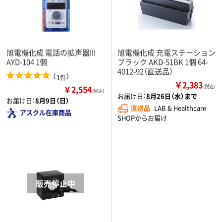
旭電機化成 電話の拡声器III
旭電機化成 充電ステーション
AYD-104 1個
ブラック AKD-51BK 1個 64-
4012-92（直送品）
（
）
1件
￥2,383
￥2,554
（税込）
（税込）
お届け日：
8月26日（水）まで
お届け日：
8月9日（日）
直送品
LAB & Healthcare
アスクル在庫商品
SHOPからお届け