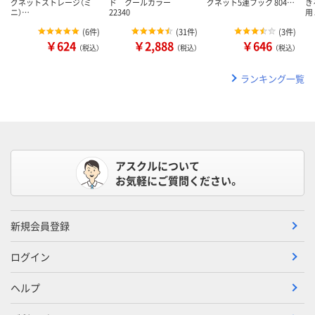
グネットストレージ（ミ
ド クールカラー
グネット5連フック 804…
き
ニ）…
22340
用
(
6件
)
(
31件
)
(
3件
)
￥624
￥2,888
￥646
（税込）
（税込）
（税込）
ランキング一覧
アスクルについて
お気軽にご質問ください。
新規会員登録
ログイン
ヘルプ