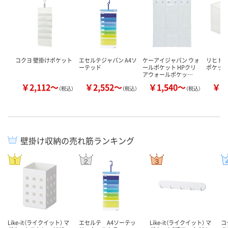
コクヨ 壁掛けポケット
エセルテジャパン A4ソ
ケーアイジャパン ウォ
リヒトラ
ーテッド
ールポケット HPクリ
ポケット
アウォールポケッ…
￥2,112～
￥2,552～
￥1,540～
￥2
（税込）
（税込）
（税込）
壁掛け収納の売れ筋ランキング
Like-it（ライクイット） マ
エセルテ A4ソーテッ
Like-it（ライクイット） マ
コ