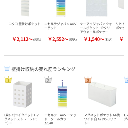
コクヨ 壁掛けポケット
エセルテジャパン A4ソ
ケーアイジャパン ウォ
リヒトラ
ーテッド
ールポケット HPクリ
ポケット
アウォールポケッ…
￥2,112～
￥2,552～
￥1,540～
￥2
（税込）
（税込）
（税込）
壁掛け収納の売れ筋ランキング
Like-it（ライクイット） マ
エセルテ A4ソーテッ
マグネットポケット A4横
L
グネットストレージ（ミ
ド クールカラー
ワイド 白 A7395-0 リヒ
グ
ニ）…
22340
ト…