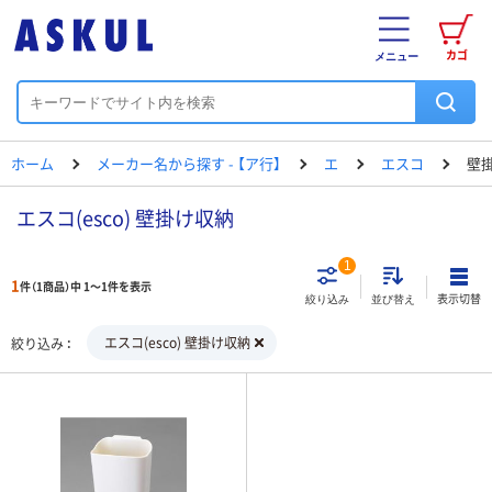
カゴ
メニュー
ホーム
メーカー名から探す - 【ア行】
エ
エスコ
壁
エスコ(esco) 壁掛け収納
1
1
件（1商品）中 1～1件を表示
表示切替
絞り込み
並び替え
エスコ(esco) 壁掛け収納
絞り込み