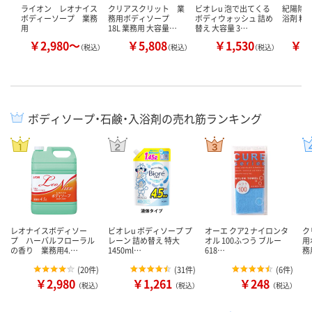
ライオン レオナイス
クリアスクリット 業
ビオレu 泡で出てくる
紀陽除
ボディーソープ 業務
務用ボディソープ
ボディウォッシュ 詰め
浴剤 粉
用
18L 業務用 大容量…
替え 大容量 3…
￥2,980～
￥5,808
￥1,530
￥2
（税込）
（税込）
（税込）
ボディソープ・石鹸・入浴剤の売れ筋ランキング
レオナイスボディソー
ビオレu ボディソープ プ
オーエ クア2 ナイロンタ
ク
プ ハーバルフローラル
レーン 詰め替え 特大
オル 100ふつう ブルー
用
の香り 業務用4.…
1450ml…
618…
務
(
20件
)
(
31件
)
(
6件
)
￥2,980
￥1,261
￥248
（税込）
（税込）
（税込）