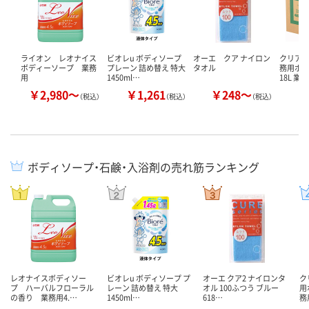
ライオン レオナイス
ビオレu ボディソープ
オーエ クア ナイロン
クリア
ボディーソープ 業務
プレーン 詰め替え 特大
タオル
務用ボ
用
1450ml…
18L 業
￥2,980～
￥1,261
￥248～
￥
（税込）
（税込）
（税込）
ボディソープ・石鹸・入浴剤の売れ筋ランキング
レオナイスボディソー
ビオレu ボディソープ プ
オーエ クア2 ナイロンタ
ク
プ ハーバルフローラル
レーン 詰め替え 特大
オル 100ふつう ブルー
用
の香り 業務用4.…
1450ml…
618…
務