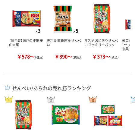
【個包装】瀬戸の汐揚 栗
天乃屋 歌舞伎揚 せんべ
マスヤ おにぎりせんべ
米菓バ
山米菓
い
い ファミリーパック
1セット（
米菓
￥578～
￥890～
￥373～
￥
（税込）
（税込）
（税込）
せんべい/あられの売れ筋ランキング