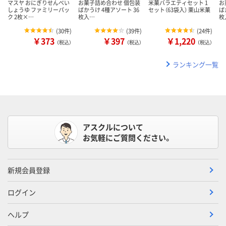
マスヤ おにぎりせんべい
お菓子詰め合わせ 個包装
米菓バラエティセット 1
お
しょうゆ ファミリーパッ
ばかうけ 4種アソート 36
セット（63袋入） 栗山米菓
ば
ク 2枚×…
枚入…
枚
(
30件
)
(
39件
)
(
24件
)
￥373
￥397
￥1,220
（税込）
（税込）
（税込）
ランキング一覧
アスクルについて
お気軽にご質問ください。
新規会員登録
ログイン
ヘルプ