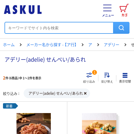
カゴ
メニュー
ホーム
メーカー名から探す - 【ア行】
ア
アデリー
アデリー(adelie) せんべい/あられ
1
2
件（6商品）中 1～2件を表示
表示切替
絞り込み
並び替え
アデリー(adelie) せんべい/あられ
絞り込み
新着