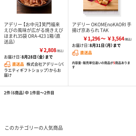
アデリー 【お中元】笑門福来
アデリー OKOMEnoKAORI 手
えびの風味が広がる焼きえび
揚げ京あられ TAK
ほまれ35袋 ORA-423 1箱（直
￥1,296
￥3,564
送品）
お届け日：
8月31日（月）まで
￥2,808
（税込）
直送品
お届け日：
8月28日（金）まで
内容量・販売単位違いの商品が
5
商品ありま
直送品
株式会社アデリー（バ
す
ラエティギフトショップ）からお
届け
2件（6商品）中 1件目～2件目
このカテゴリーの人気商品