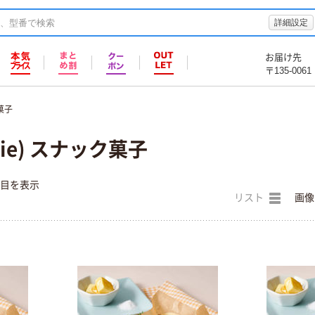
詳細設定
お届け先
〒135-0061
菓子
lie) スナック菓子
件目を表示
リスト
画像