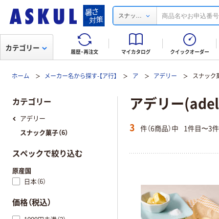
...
スナッ
カテゴリー
履歴・再注文
マイカタログ
クイックオーダー
ホーム
メーカー名から探す-【ア行】
ア
アデリー
スナック
アデリー(ade
カテゴリー
アデリー
3
件（6商品）中
1件目〜3
スナック菓子（6）
スペックで絞り込む
原産国
日本（6）
価格（税込）