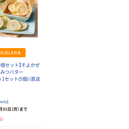
カゴに入れる
5個セット】そよかぜ
ちみつバター
-5 1セット(5個)（直送
rly】
月31日（月）まで
込）