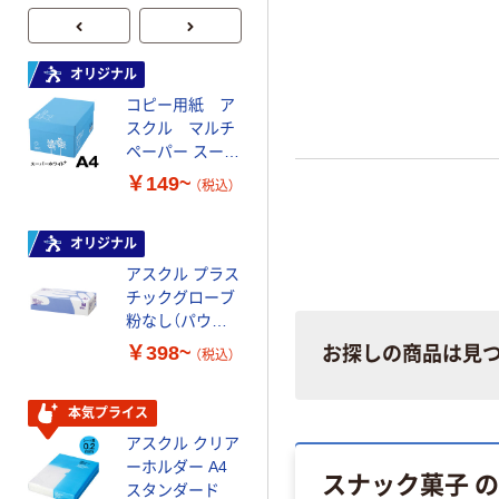
オリジナル
オリジナル
コピー用紙 ア
コピー用紙 マ
スクル マルチ
ルチペーパー
ペーパー スーパ
スーパーエコノ
ーホワイト+
ミー+
￥149~
￥149~
（税込）
（税込）
オリジナル
本気プライス
アスクル プラス
トイレットペー
チックグローブ
パー ダブル60
粉なし（パウダ
ｍ 再生紙
ーフリー）
100% 6ロール
￥398~
￥460~
お探しの商品は見
（税込）
（税込）
リサイクル100
芯あり FSC認
証
本気プライス
本気プライス
アスクル クリア
アスクル 耳にや
ーホルダー A4
さしい やわらか
スナック菓子 
スタンダード
いマスク