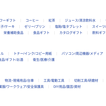
ワーギフト
コーヒー
紅茶
ジュース/清涼飲料水
子/ケーキ
ゼリー/プリン
塩飴/塩タブレット
スイーツ
栄養補助食品
食品ギフト
カタログギフト
飲料ギフ
イル
トナー/インク/コピー用紙
パソコン/周辺機器/メディア
食品/ギフト/お酒
衛生/医療/介護
物流・現場用品/台車
工具/電動工具
切削工具/研磨材
業服/ワークウェア/安全保護具
DIY用品/園芸/資材