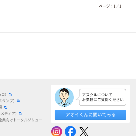
ページ：
1
／
1
ハコ）
スタンプ）
場
bメディア）
アオイくんに聞いてみる
企業向けトータルソリュー