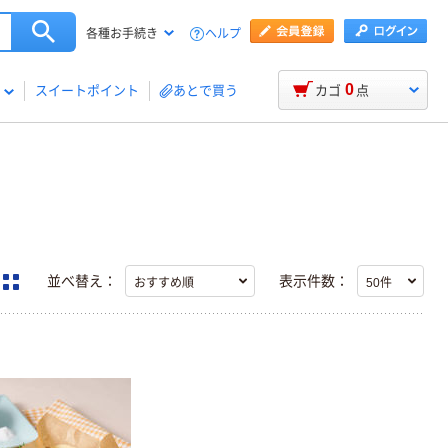
ヘルプ
各種お手続き
0
スイートポイント
あとで買う
カゴ
点
並べ替え：
表示件数：