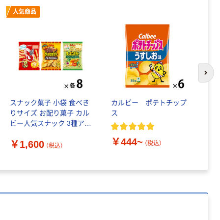
￥126~
（税込）
人気商品
本気プライス
ティッシュペー
パー ボックス
150組 5箱入 ア
次の
スクル スマート
￥328~
（税込）
コンパクト ビ
ビッド PEFC認
スナック菓子 小袋 食べき
カルビー ポテトチップ
森
証
本気プライス
りサイズ お配り菓子 カル
ス
ッ
ビー人気スナック 3種アソ
ペーパータオル
ート 1セット（1袋×24）
中判 再生紙
￥444~
￥
￥1,600
（税込）
100％ 200枚
（税込）
FSC認証 シング
￥149~
（税込）
ル 大王製紙共同
企画 オリジナル