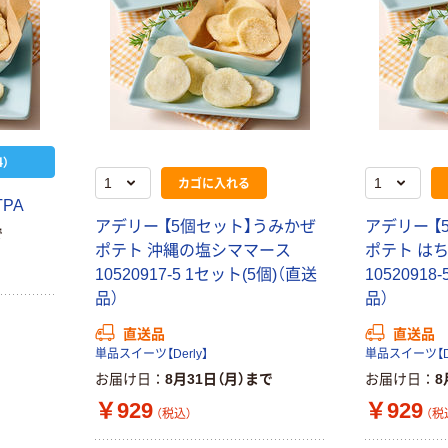
）
カゴに入れる
PA
アデリー 【5個セット】うみかぜ
アデリー 【
で
ポテト 沖縄の塩シママース
ポテト は
10520917-5 1セット(5個)（直送
10520918
品）
品）
直送品
直送品
単品スイーツ【Derly】
単品スイーツ【De
お届け日
8月31日（月）まで
お届け日
8
￥929
￥929
（税込）
（税