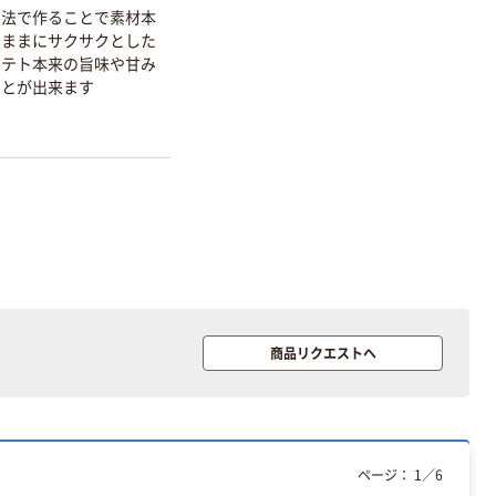
製法で作ることで素材本
のままにサクサクとした
ポテト本来の旨味や甘み
本気プライス
オリジナル
ことが出来ます
アスクル トイ
コピー用紙 ア
レのおそうじシ
スクル マルチ
ート 大王製紙
ペーパー スーパ
共同企画 トイ
ーホワイト+
￥330~
￥149~
（税込）
（税込）
レクリーナー
トイレシート
オリジナル
本気プライス
オリジナル
【ガムテープ】ア
アスクル プラス
スクル 現場のチ
チックグローブ
カラ 厚さ
粉なし（パウダ
0.22mm 布テー
ーフリー）
￥145~
￥398~
商品リクエストへ
（税込）
（税込）
プ
本気プライス
アスクル クリア
ーホルダー A4
ページ：
1
／
6
スタンダード