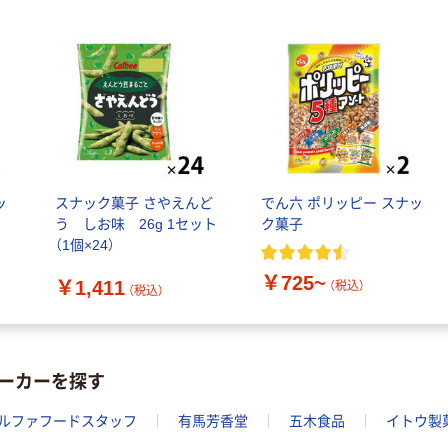
ッ
スナック菓子 さやえんど
でん六 ポリッピー スナッ
う しお味 26g 1セット
ク菓子
（1個×24）
￥725~
￥1,411
（税込）
（税込）
ーカーを探す
ルファフードスタッフ
有馬芳香堂
五木食品
イトウ製