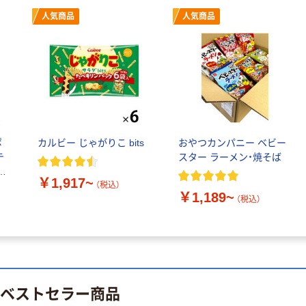
指定医薬部外品
アスクル オリジ
￥428~
（税込）
人気商品
人気商品
ナルティッシュ
￥140~
（税込）
PEFC認証
オリジナル
人気商品
【アスクル限定】
サントリー 天然
ファーストレイ
水 ミネラルウォ
ト ニトリルグ
ーター ペットボ
ローブ ブル
￥698~
（税込）
トル
ー 粉なし（パ
￥686~
（税込）
ウダーフリー）
ポ
カルビー じゃがりこ bits
おやつカンパニー ベビー
オリジナル
テ
スター ラーメン・焼そば
本気プライス
1
アスクル 検査用
￥1,917~
ファーストレイ
2
（税込）
ディスポパンツ
￥1,189~
ト ホワイト紙コ
ト
（税込）
￥96~
（税込）
ップ
￥374~
（税込）
のベストセラー商品