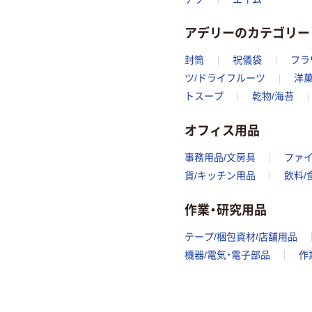
アデリーのカテゴリー
封筒
祝儀袋
フラ
ツ/ドライフルーツ
洋菓
トスープ
乾物/海苔
オフィス用品
事務用品/文房具
ファ
貨/キッチン用品
飲料/
作業・研究用品
テープ/梱包資材/店舗用品
機器/電気・電子部品
作