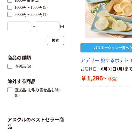
1000円未満（2）
1000円～1999円（3）
2000円～3999円（1）
〜
円
検索
バリエーション一覧へ（4
商品の種類
アデリー 旅するポテト T
直送品（6）
お届け日
8月31日（月）ま
￥1,296~
（税込）
除外する商品
直送品、お取り寄せ品を除く
（0）
アスクルのベストセラー商
品