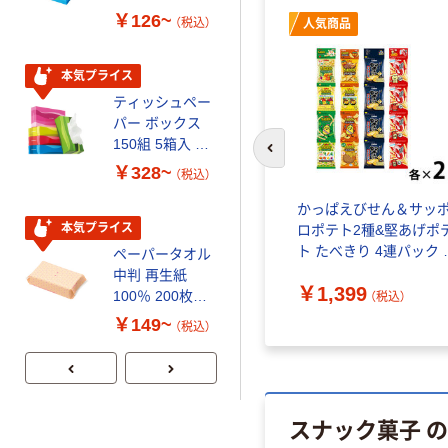
￥126~
￥458~
（税込）
（税込）
人気商品
本気プライス
本気プライス
ティッシュペー
トイレットペー
パー ボックス
パー シングル
150組 5箱入 ア
120ｍ 再生紙
前のスライドへ
スクル スマート
100% 6ロール
￥328~
￥470~
（税込）
（税込）
コンパクト ビ
リサイクル100
ビッド PEFC認
芯あり FSC認
かっぱえびせん＆サッ
証
証
本気プライス
期間限定価格
ロポテト2種&堅あげポ
ト たべきり 4連パック 
ペーパータオル
アスクル プラ
セット(32袋：4連×各種
中判 再生紙
スチックグロー
￥1,399
個）小袋 小分け アソー
100％ 200枚
ブ 薄手 粉な
（税込）
FSC認証 シング
し（パウダーフ
￥149~
￥298~
（税込）
（税込）
ル 大王製紙共同
リー）
企画 オリジナル
スナック菓子 