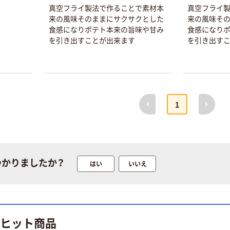
真空フライ製法で作ることで素材本
真空フライ
来の風味そのままにサクサクとした
来の風味そ
食感になりポテト本来の旨味や甘み
食感になり
本気プライス
オリジナル
を引き出すことが出来ます
を引き出す
蛍光オプテック
【アスクル限定】
ス1(アスクル限
ファーストレイ
定モデル) 蛍光
ト ニトリルグ
ペン ゼブラ
ローブ ホワイ
￥52~
￥698~
（税込）
（税込）
ト 粉なし（パ
前へ
次へ
ウダーフリー）
1
本気プライス
本気プライス
嬬恋銘水 ナチュ
ペーパータオル
ラルミネラルウ
小判・シングル
ォーター 500ml
再生紙 200枚
キャップシール
FSC認証紙 アス
￥1,037~
￥143~
つかりましたか？
はい
いいえ
（税込）
付き／2Lラベル
クルオリジナル
（税込）
レス 10本
本気プライス
オリジナル
ティッシュペー
スズラン 酒精綿
パー ボックス
のヒット商品
G バルクタイプ
モカ 200組 5個