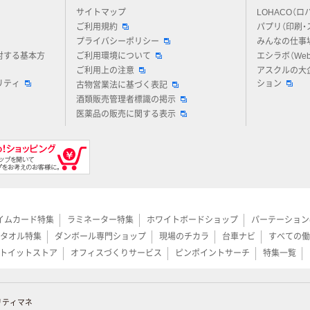
アスクルについてお気軽にご質問ください
サイトマップ
LOHACO（ロ
ご利用規約
パプリ（印刷・
プライバシーポリシー
みんなの仕事
対する基本方
ご利用環境について
エシラボ（We
ご利用上の注意
アスクルの大
リティ
ション
古物営業法に基づく表記
酒類販売管理者標識の掲示
医薬品の販売に関する表示
イムカード特集
ラミネーター特集
ホワイトボードショップ
パーテーション
タオル特集
ダンボール専門ショップ
現場のチカラ
台車ナビ
すべての働
トイットストア
オフィスづくりサービス
ピンポイントサーチ
特集一覧
リティマネ