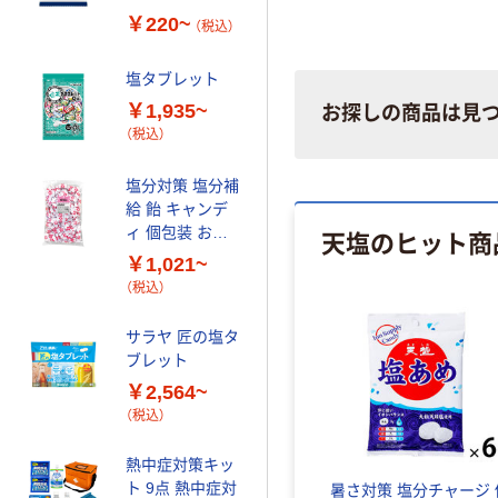
￥1,480~
レモン＞
￥220~
（税込）
（税込）
)
暑さ対策 塩分チ
塩タブレット
ャージ inタブレ
￥1,935~
お探しの商品は見
ット 塩分プラス
（税込）
80g 1セット（1
￥1,380
（税込）
個×6）
塩分対策 塩分補
カゴへ
給 飴 キャンデ
ィ 個包装 お配
天塩のヒット商
り栄光堂ファク
ネッククーラー
￥1,021~
トリー
冷感持続20時間
（税込）
マジクール レギ
ュラー（Mサイ
サラヤ 匠の塩タ
￥1,408~
ズ）
ブレット
（税込）
￥2,564~
（税込）
人気商品
コーコス信岡 ア
熱中症対策キッ
イスベスト&ア
ト 9点 熱中症対
暑さ対策 塩分チャージ 
イスパック3個