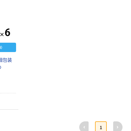
）
個包装
め
暑さ対策 塩分チ
人気商品
ャージ 業務用
前へ
次へ
アイリスオーヤ
1
塩タブレット＜