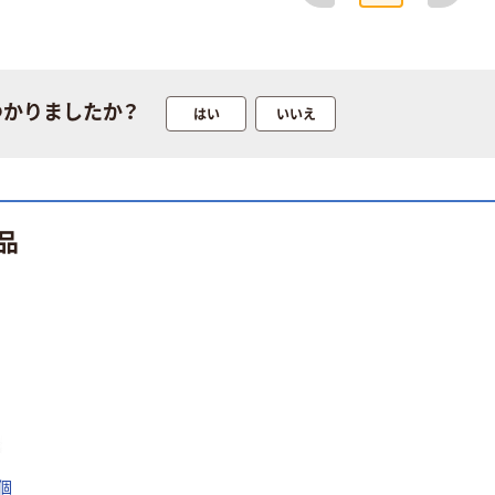
マ 凄デカクール
レモン＞
￥220~
タオル SCLT-20
（税込）
1パック(20枚入)
￥547
（税込）
塩タブレット
カゴへ
￥1,935~
つかりましたか？
はい
いいえ
（税込）
塩分対策 塩分補
給 飴 キャンデ
ィ 個包装 お配
品
り栄光堂ファク
￥1,021~
トリー
（税込）
サラヤ 匠の塩タ
ブレット
￥2,564~
（税込）
熱中症対策キッ
ト 9点 熱中症対
個