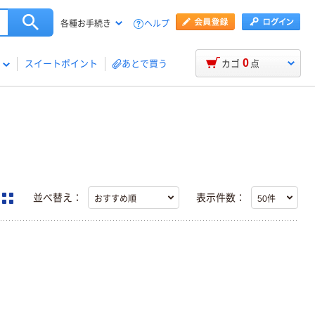
ヘルプ
各種お手続き
0
スイートポイント
あとで買う
カゴ
点
並べ替え：
表示件数：