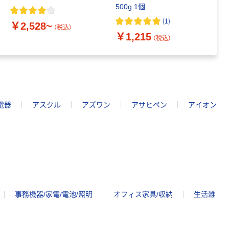
500g 1個
品
(
1
)
￥2,528~
（税込）
￥1,215
￥
（税込）
電器
アスクル
アズワン
アサヒペン
アイオン
事務機器/家電/電池/照明
オフィス家具/収納
生活雑