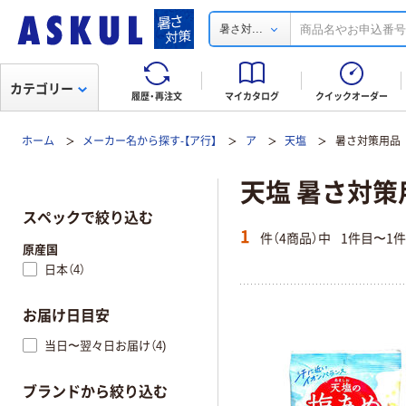
...
暑さ対
カテゴリー
履歴・再注文
マイカタログ
クイックオーダー
ホーム
メーカー名から探す-【ア行】
ア
天塩
暑さ対策用品
天塩 暑さ対策
スペックで絞り込む
1
件（4商品）中
1件目〜1
原産国
日本（4）
お届け日目安
当日〜翌々日お届け（4)
ブランドから絞り込む