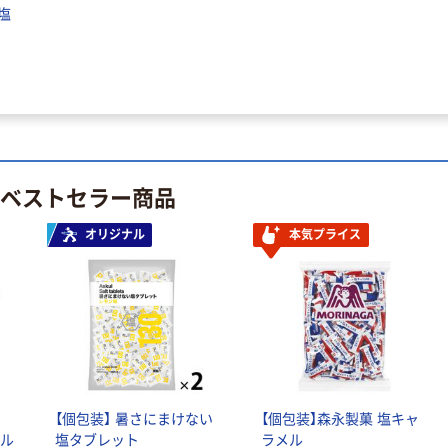
策用品 暑さ対策
塩
クーラーバッグ
￥3,790~
瞬間冷却剤 ゼリ
（税込）
ー ドリンク
PEACEUP
のベストセラー商品
オリジナル
本気プライス
【個包装】 暑さにまけない
【個包装】森永製菓 塩キャ
ナル
塩タブレット
ラメル