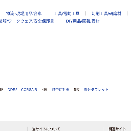
物流・現場用品/台車
工具/電動工具
切削工具/研磨材
業服/ワークウェア/安全保護具
DIY用品/園芸/資材
3位
DDR5 CORSAIR
4位
熱中症対策
5位
塩分タブレット
当サイトについて
関連サイト