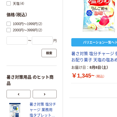
天塩（4）
価格（税込）
1000円～1999円（2）
2000円～3999円（2）
〜
円
バリエーション一覧へ（4
検索
暑さ対策 塩分チャージ 
お配り菓子 天塩の塩あ
お届け日
8月8日（土）
￥1,345~
（税込）
暑さ対策用品 のヒット商
品
暑さ対策 塩分チ
UHA味覚糖 忍者
ャージ 業務用
めし／狩人めし
塩タブレット＜