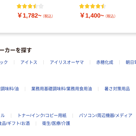
￥1,782~
￥1,400~
（税込）
（税込）
ーカーを探す
ック
アイトス
アイリスオーヤマ
赤穂化成
朝日
調味料/油
業務用基礎調味料/業務用食用油
暑さ対策用品
イル
トナー/インク/コピー用紙
パソコン/周辺機器/メディア
食品/ギフト/お酒
衛生/医療/介護