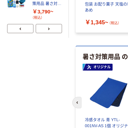
策用品 暑さ対策
包装 お配り菓子 天塩の
セット GI-409
￥2,580~
クーラーバッグ
あめ
￥3,790~
（税込）
瞬間冷却剤 ゼリ
（税込）
￥1,345~
ー ドリンク
（税込）
PEACEUP
人気商品
暑さ対策 塩分チ
ャージ inタブレ
ット 塩分プラス
500g 1セット(1
暑さ対策用品 
￥3,618
（税込）
袋×3)
カゴへ
オリジナル
前のスライドへ
冷感タオル 青 YTL-
001NV-AS 1個 オリジ