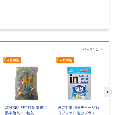
ページ：
1
／
4
人気商品
人気商品
次の
塩分補給 熱中対策 業務用
暑さ対策 塩分チャージ in
【
熱中飴 約200粒入
タブレット 塩分プラス
ー