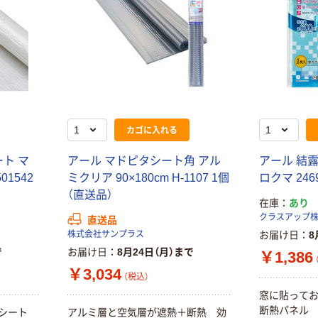
カゴに入れる
ト マ
アール マドピタシート角 アル
アール 結露
1542
ミクリア 90×180cm H-1107 1個
ロクマ 246
（直送品）
在庫
あり
クラスアップ
直送品
株式会社サンプラス
お届け日
8
で
お届け日
8月24日（月）まで
￥1,386
￥3,034
（税込）
窓に貼って
断熱パネル
シート
アルミ層と空気層が遮熱＋断熱 効