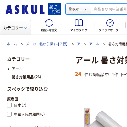
...
暑さ対
カテゴリー
履歴・再注文
マイカタログ
クイックオーダー
ホーム
メーカー名から探す-【ア行】
ア
アール
暑さ対策用
アール 暑さ対
カテゴリー
アール
24
件（26商品）中
1件目〜
暑さ対策用品（26）
スペックで絞り込む
原産国
日本（7）
中華人民共和国（6）