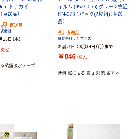
スクル 現場のチ
チックグローブ
0cm トナカイ
ィルム (45×90cm) グレー 2枚組
カラ 厚さ
粉なし（パウダ
1個（直送品）
HN-078 1パック(2枚組)（直送
0.22mm 布テー
ーフリー）
￥145~
￥398~
（税込）
（税込）
品）
プ
直送品
株式会社
直送品
本気プライス
月13日（木）
株式会社サンプラス
アスクル クリア
お届け日
8月24日（月）まで
（税込）
ーホルダー A4
￥846
スタンダード
（税込）
せる結露吸水テープ
￥126~
（税込）
断熱 窓に貼る 暑さ 対策 省エネ
本気プライス
ティッシュペー
パー ボックス
150組 5箱入 ア
スクル スマート
￥328~
（税込）
コンパクト ビ
ビッド PEFC認
証
本気プライス
ペーパータオル