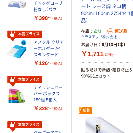
チックグローブ
パー ダブル60
ート レース調 ネコ柄
粉なし（パウダ
ｍ 再生紙
90cm×180cm 275444 
ーフリー）
100% 6ロール
￥398~
￥460~
（税込）
（税込）
品）
リサイクル100
芯あり FSC認
在庫
あり
直送品
証
本気プライス
本気プライス
クラスアップ株式会社
アスクル クリア
アスクル 耳にや
お届け日
8月13日（木）
ーホルダー A4
さしい やわらか
￥1,711
スタンダード
いマスク
（税込）
￥126~
￥458~
（税込）
（税込）
貼るだけで断熱・結露防止
90％以上カット
本気プライス
本気プライス
ティッシュペー
トイレットペー
パー ボックス
パー シングル
150組 5箱入 ア
120ｍ 再生紙
スクル スマート
100% 6ロール
￥328~
￥470~
（税込）
（税込）
新着
コンパクト ビ
リサイクル100
ビッド PEFC認
芯あり FSC認
証
証
本気プライス
期間限定価格
ペーパータオル
アスクル プラ