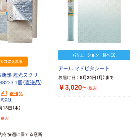
中判 再生紙
100％ 200枚
FSC認証 シング
￥149~
（税込）
ル 大王製紙共同
企画 オリジナル
バリエーション一覧へ（3）
カゴに入れる
アール マドピタシート
窓断熱 遮光スクリー
お届け日
8月24日（月）まで
88233 1個（直送品）
￥3,020~
（税込）
直送品
株式会社
月13日（木）
（税込）
内を快適に保てる窓断