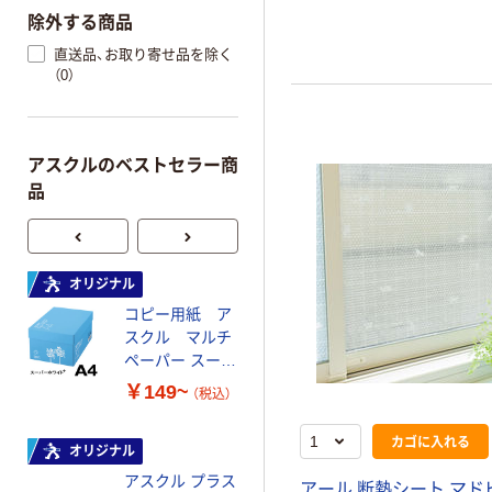
除外する商品
直送品、お取り寄せ品を除く
（0）
アスクルのベストセラー商
品
オリジナル
オリジナル
コピー用紙 ア
コピー用紙 マ
スクル マルチ
ルチペーパー
ペーパー スーパ
スーパーエコノ
ーホワイト+
ミー+
￥149~
￥149~
（税込）
（税込）
カゴに入れる
オリジナル
本気プライス
アスクル プラス
トイレットペー
アール 断熱シート マド