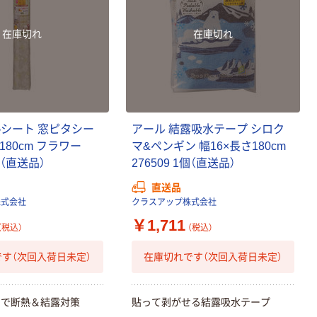
在庫切れ
在庫切れ
熱シート 窓ピタシー
アール 結露吸水テープ シロク
x180cm フラワー
マ&ペンギン 幅16×長さ180cm
1個（直送品）
276509 1個（直送品）
直送品
株式会社
クラスアップ株式会社
￥1,711
（税込）
（税込）
す（次回入荷日未定）
在庫切れです（次回入荷日未定）
けで断熱＆結露対策
貼って剥がせる結露吸水テープ