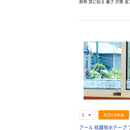
断熱 窓に貼る 暑さ 対策 省
カゴに入れる
アール 結露吸水テープ 