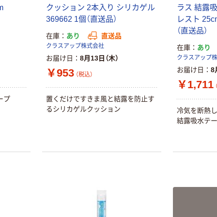
m
クッション 2本入り シリカゲル
ラス 結露吸
369662 1個（直送品）
レスト 25cm
（直送品）
在庫
あり
直送品
クラスアップ株式会社
在庫
あり
お届け日
8月13日（木）
クラスアップ
お届け日
8
￥953
（税込）
￥1,711
ープ
置くだけですきま風と結露を防止す
るシリカゲルクッション
冷気を断熱
結露吸水テ