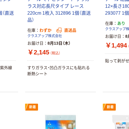
ラルミネラルウ
小判・シングル
ラス対応長尺タイプ レース
12×長さ18
ォーター 500ml
再生紙 200枚
1個（直送
220cm 1枚入 312896 1個（直送
293077 
キャップシール
FSC認証紙 アス
￥1,037~
￥143~
（税込）
品）
付き／2Lラベル
クルオリジナル
在庫
あり
（税込）
レス 10本
クラスアップ
在庫
わずか
直送品
本気プライス
クラスアップ株式会社
お届け日
8
オリジナル
ティッシュペー
お届け日
8月13日（木）
￥1,494
スズラン 酒精綿
パー ボックス
￥2,145
G バルクタイプ
モカ 200組 5個
（税込）
指定医薬部外品
アスクル オリジ
貼って剥が
￥428~
（税込）
ナルティッシュ
￥140~
（税込）
＆紫外線
すりガラス・凹凸ガラスにも貼れる
PEFC認証
断熱シート
オリジナル
人気商品
【アスクル限定】
サントリー 天然
ファーストレイ
水 ミネラルウォ
ト ニトリルグ
ーター ペットボ
ローブ ブル
￥698~
（税込）
トル
新着
新着
ー 粉なし（パ
￥686~
（税込）
ウダーフリー）
オリジナル
本気プライス
アスクル 検査用