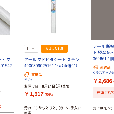
アール 断
カゴに入れる
ト 極厚 90
369661 
ト マ
アール マドピタシート ステン
1542
4900309025161 1個（直送品）
直送品
クラスアップ
直送品
￥2,686
きくや
お届け日
8月24日（月）まで
在庫切れで
で
￥1,517
（税込）
）
汚れてもサッとひと拭きでお手入れ
窓に貼るだ
簡単！