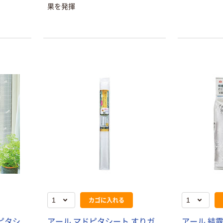
果を発揮
本気プライス
オリジナル
蛍光オプテック
【アスクル限定】
ス1(アスクル限
ファーストレイ
定モデル) 蛍光
ト ニトリルグ
ペン ゼブラ
ローブ ホワイ
￥52~
￥698~
（税込）
（税込）
ト 粉なし（パ
ウダーフリー）
カゴに入れる
本気プライス
本気プライス
嬬恋銘水 ナチュ
ペーパータオル
ピタシ
アール マドピタシート すりガ
アール 結露