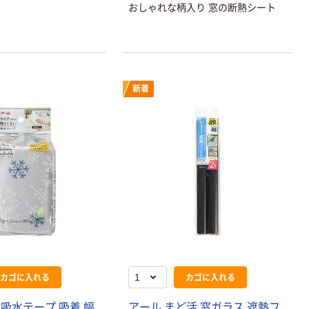
おしゃれな柄入り 窓の断熱シート
新着
本気プライス
オリジナル
アスクル トイ
コピー用紙 ア
レのおそうじシ
スクル マルチ
ート 大王製紙
ペーパー スーパ
共同企画 トイ
ーホワイト+
￥330~
￥149~
（税込）
（税込）
レクリーナー
トイレシート
カゴに入れる
カゴに入れる
オリジナル
本気プライス
オリジナル
【ガムテープ】ア
アスクル プラス
吸水テープ 吸着 幅
アール まど活 窓ガラス 遮熱フ