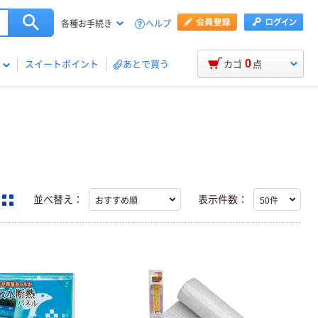
ヘルプ
各種お手続き
0
スイートポイント
あとで買う
カゴ
点
並べ替え：
表示件数：