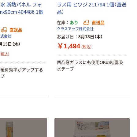
水 断熱パネル フォ
ラス用 ヒツジ 211794 1個（直送
x90cm 404486 1個
品）
在庫
あり
直送品
クラスアップ株式会社
直送品
株式会社
お届け日
8月13日（木）
月13日（木）
￥1,494
（税込）
（税込）
凹凸窓ガラスにも使用OKの結露吸
水テープ
し暖房効率がアップする
ープ