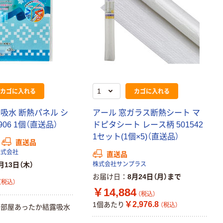
カゴに入れる
カゴに入れる
吸水 断熱パネル シ
アール 窓ガラス断熱シート マ
906 1個（直送品）
ドピタシート レース柄 501542
1セット(1個×5)（直送品）
直送品
株式会社
直送品
月13日（木）
株式会社サンプラス
お届け日
8月24日（月）まで
（税込）
￥14,884
（税込）
￥2,976.8
1個あたり
（税込）
お部屋あったか結露吸水