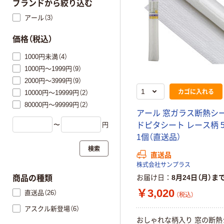
ブランドから絞り込む
アール（3）
価格（税込）
1000円未満（4）
1000円～1999円（9）
2000円～3999円（9）
カゴに入れる
10000円～19999円（2）
80000円～99999円（2）
アール 窓ガラス断熱シー
〜
円
ドピタシート レース柄 50
1個（直送品）
検索
直送品
株式会社サンプラス
お届け日
8月24日（月）ま
商品の種類
￥3,020
直送品（26）
（税込）
アスクル新登場（6）
おしゃれな柄入り 窓の断熱