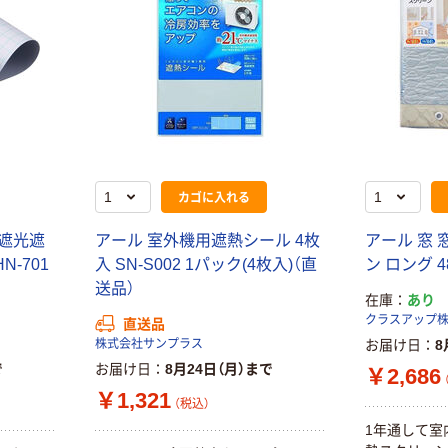
ファーストレイ
ディスポパンツ
ト ホワイト紙コ
￥96~
（税込）
ップ
￥374~
（税込）
カゴに入れる
 遮光遮
アール 室外機用遮熱シール 4枚
アール 窓 
HN-701
入 SN-S002 1パック(4枚入)（直
ン ロング 4
送品）
在庫
あり
クラスアップ
直送品
株式会社サンプラス
お届け日
8
で
お届け日
8月24日（月）まで
￥2,686
￥1,321
（税込）
1年通して室