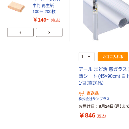
中判 再生紙
スチックグロー
100％ 200枚
ブ 薄手 粉な
FSC認証 シング
し（パウダーフ
￥149~
￥298~
（税込）
（税込）
ル 大王製紙共同
リー）
企画 オリジナル
カゴに入れる
アール まど活 窓ガラス
熱シート (45×90cm) 白 
1個（直送品）
直送品
株式会社サンプラス
お届け日
8月24日（月）ま
￥846
（税込）