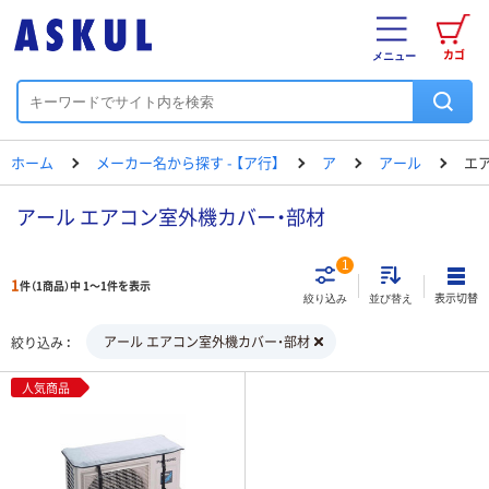
カゴ
メニュー
ホーム
メーカー名から探す - 【ア行】
ア
アール
エ
アール エアコン室外機カバー・部材
1
1
件（1商品）中 1～1件を表示
表示切替
絞り込み
並び替え
アール エアコン室外機カバー・部材
絞り込み
人気商品