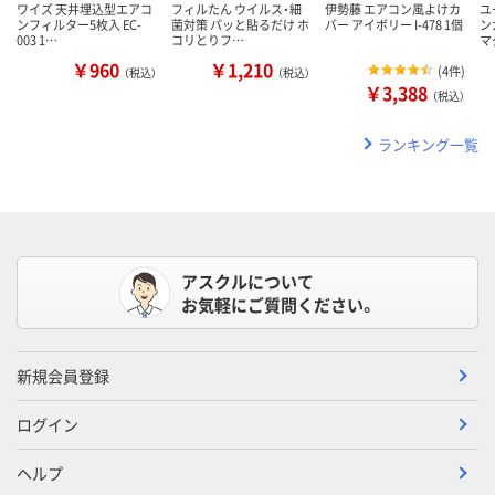
ワイズ 天井埋込型エアコ
フィルたん ウイルス・細
伊勢藤 エアコン風よけカ
ユ
ンフィルター5枚入 EC-
菌対策 パッと貼るだけ ホ
バー アイボリー I-478 1個
ン
003 1…
コリとりフ…
マ
￥960
￥1,210
(
4件
)
（税込）
（税込）
￥3,388
（税込）
ランキング一覧
アスクルについて
お気軽にご質問ください。
新規会員登録
ログイン
ヘルプ