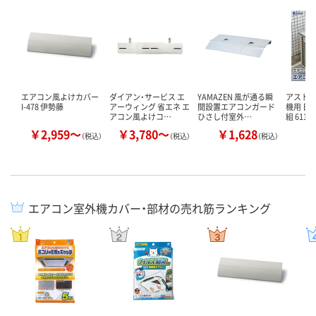
エアコン風よけカバー
ダイアン・サービス エ
YAMAZEN 風が通る瞬
アストロ
I-478 伊勢藤
アーウィング 省エネ エ
間設置エアコンガード
機用 日
アコン風よけコ…
ひさし付室外…
組 611-
￥2,959～
￥3,780～
￥1,628
￥
（税込）
（税込）
（税込）
エアコン室外機カバー・部材の売れ筋ランキング