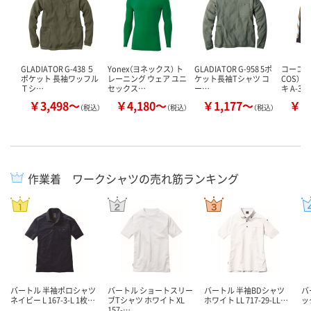
GLADIATOR G-438 ５
Yonex（ヨネックス） ト
GLADIATOR G-958 5ポ
コーコス
ポケット 長袖ワッフル
レーニング ウェア ユニ
ケット長袖Tシャツ コ
COS） 
Ｔシ…
セックス…
ー…
キ A-30
￥3,498～
￥4,180～
￥1,177～
￥6
（税込）
（税込）
（税込）
作業着 ワークシャツの売れ筋ランキング
バートル 半袖ポロシャツ
バートル ショートスリー
バートル 半袖BDシャツ
バ
ネイビー L 167-3-L 1枚…
ブTシャツ ホワイト XL
ホワイト LL 717-29-LL…
ック
157-…