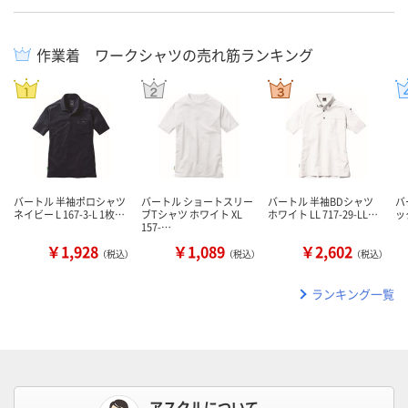
作業着 ワークシャツの売れ筋ランキング
バートル 半袖ポロシャツ
バートル ショートスリー
バートル 半袖BDシャツ
バ
ネイビー L 167-3-L 1枚…
ブTシャツ ホワイト XL
ホワイト LL 717-29-LL…
ック
157-…
￥1,928
￥1,089
￥2,602
（税込）
（税込）
（税込）
ランキング一覧
アスクルについて