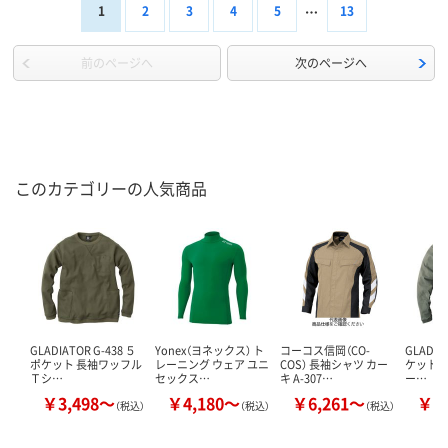
1
2
3
4
5
13
前のページへ
次のページへ
このカテゴリーの人気商品
GLADIATOR G-438 ５
Yonex（ヨネックス） ト
コーコス信岡（CO-
GLADIA
ポケット 長袖ワッフル
レーニング ウェア ユニ
COS） 長袖シャツ カー
ケット長
Ｔシ…
セックス…
キ A-307…
ー…
￥3,498～
￥4,180～
￥6,261～
￥1
（税込）
（税込）
（税込）