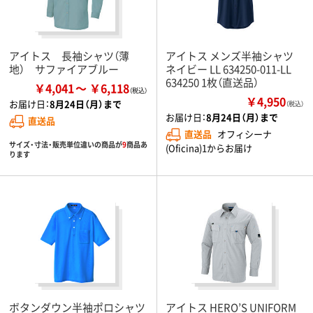
アイトス 長袖シャツ（薄
アイトス メンズ半袖シャツ
地） サファイアブルー
ネイビー LL 634250-011-LL
634250 1枚（直送品）
￥4,041
￥6,118
￥4,950
お届け日：
8月24日（月）まで
（税込）
お届け日：
8月24日（月）まで
直送品
直送品
オフィシーナ
サイズ・寸法・販売単位違いの商品が
9
商品あ
(Oficina)1からお届け
ります
ボタンダウン半袖ポロシャツ
アイトス HERO’S UNIFORM