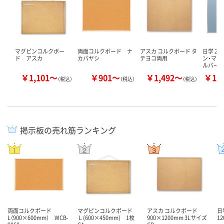
マグピンコルクボー
両面コルクボード ナ
アスカ コルクボード タ
日学 2W
ド アスカ
カバヤシ
テヨコ両用
ン・マグ
ルバー
￥1,101～
￥901～
￥1,492～
￥12
（税込）
（税込）
（税込）
掲示板の売れ筋ランキング
両面コルクボード
マグピンコルクボード
アスカ コルクボード
日
L（900×600mm） WCB-
Ｌ(600×450mm) 1枚
900×1200mm 3Lサイズ
1