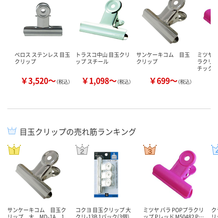
ベロス ステンレス 目玉
トラスコ中山 目玉クリ
サンケーキコム 目玉
ミツヤ mi
クリップ
ップ スチール
クリップ
ラクリッ
チック
￥3,520～
￥1,098～
￥699～
￥
（税込）
（税込）
（税込）
目玉クリップの売れ筋ランキング
サンケーキコム 目玉ク
コクヨ 目玉クリップ 大
ミツヤ バラ POPプラクリ
ク
リップ 大 MD-1A 1
クリ-13B 1パック(3個)
ップ Pレッド M50482 P…
リ