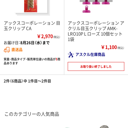
アックスコーポレーション 目
アックスコーポレーション ア
玉クリップ CA
クリル目玉クリップ AMK-
LRO10P L ローズ 10個セット
￥2,970
（税込）
1袋
お届け日：
8月26日（水）まで
￥1,100
（税込）
直送品
アスクル在庫商品
質量・商品タイプ・販売単位違いの商品が
5
商
品あります
お取り扱い終了しました
2件（6商品）中 1件目～2件目
このカテゴリーの人気商品