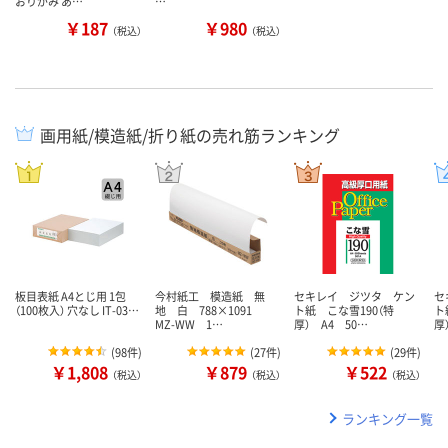
おりがみ あ…
…
￥187
￥980
（税込）
（税込）
画用紙/模造紙/折り紙の売れ筋ランキング
板目表紙 A4とじ用 1包
今村紙工 模造紙 無
セキレイ ジツタ ケン
セ
（100枚入） 穴なし IT-03…
地 白 788×1091
ト紙 こな雪190（特
ト
MZ-WW 1…
厚） A4 50…
厚
(
98件
)
(
27件
)
(
29件
)
￥1,808
￥879
￥522
（税込）
（税込）
（税込）
ランキング一覧