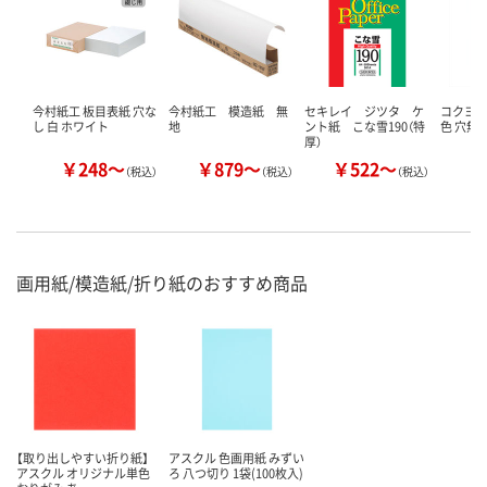
今村紙工 板目表紙 穴な
今村紙工 模造紙 無
セキレイ ジツタ ケ
コクヨ 
し 白 ホワイト
地
ント紙 こな雪190（特
色 穴無
厚）
￥248～
￥879～
￥522～
￥
（税込）
（税込）
（税込）
画用紙/模造紙/折り紙のおすすめ商品
【取り出しやすい折り紙】
アスクル 色画用紙 みずい
アスクル オリジナル単色
ろ 八つ切り 1袋(100枚入)