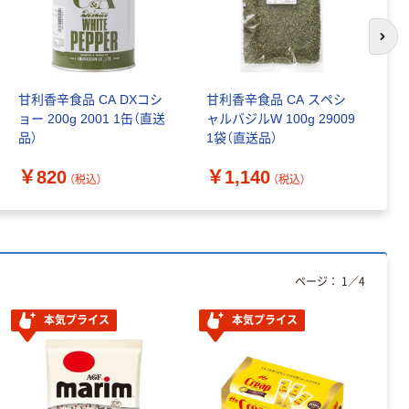
次の
甘利香辛食品 CA DXコシ
甘利香辛食品 CA スペシ
甘
ョー 200g 2001 1缶（直送
ャルバジルW 100g 29009
ー
品）
1袋（直送品）
袋
￥820
￥1,140
￥
（税込）
（税込）
ページ：
1
／
4
本気プライス
本気プライス