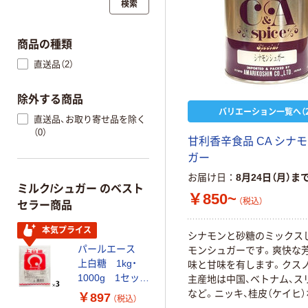
検索
商品の種類
直送品（2）
除外する商品
バリエーション一覧へ（2
直送品、お取り寄せ品を除く
（0）
甘利香辛食品 CA シナ
ガー
お届け日
8月24日（月）ま
ミルク/シュガー のベスト
￥850~
（税込）
セラー商品
本気プライス
シナモンと砂糖のミックス
パールエース
モンシュガーです。爽快な
上白糖 1kg・
味と甘味を有します。クス
1000g 1セット
主産地は中国、ベトナム、ス
（1kg×3袋） 白
など。ニッキ、桂皮（ケイヒ
￥897
（税込）
砂糖 砂糖
名もある。シナモンロール、