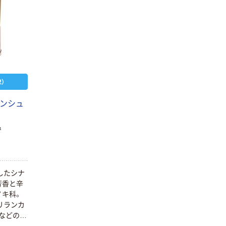
）
モンシュ
で
したシナ
芳香と辛
ノキ科。
リランカ
）などの別
アップル