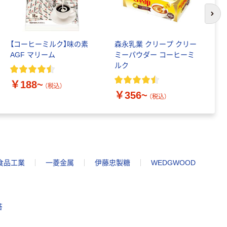
次の
【コーヒーミルク】味の素
森永乳業 クリープ クリー
メ
AGF マリーム
ミーパウダー コーヒーミ
て
ルク
ュ
￥188~
（税込）
￥356~
￥
（税込）
食品工業
一菱金属
伊藤忠製糖
WEDGWOOD
苔