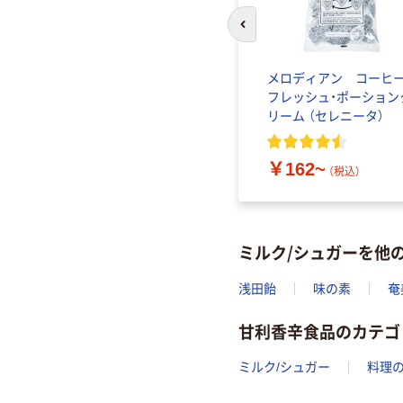
前のスライドへ
ばら印
ドトールコーヒー クリ
メロディアン コーヒ
1kg）
ーミングパウダー 1kg
フレッシュ・ポーション
リーム （セレニータ）
2
)
￥1,180~
（税込）
￥162~
（税込）
ミルク/シュガーを他
浅田飴
味の素
奄
甘利香辛食品のカテゴ
ミルク/シュガー
料理の