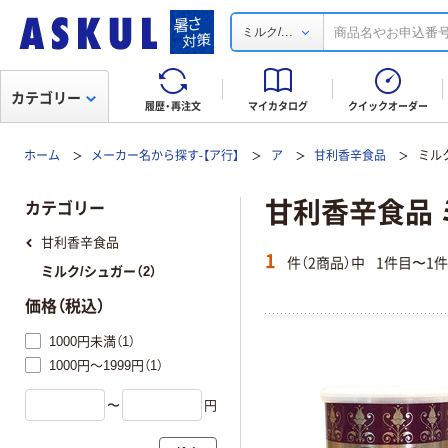
...
ミルク/
カテゴリー
履歴・再注文
マイカタログ
クイックオーダー
ホーム
メーカー名から探す-【ア行】
ア
甘利香辛食品
ミル
甘利香辛食品 
カテゴリー
甘利香辛食品
1
件（2商品）中
1件目〜1
ミルク/シュガー（2）
価格（税込）
1000円未満（1）
1000円～1999円（1）
〜
円