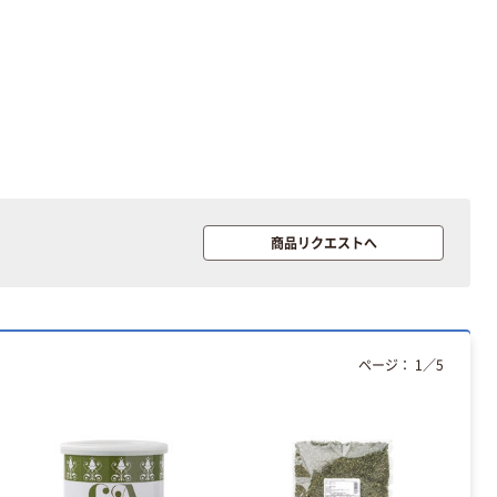
商品リクエストへ
ページ：
1
／
5