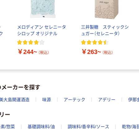
ー
メロディアン セレニータ
三井製糖 スティックシ
ク
シロップ オリジナル
ュガー（セレニータ）
￥244~
￥263~
（税込）
（税込）
のメーカーを探す
美大島開運酒造
味源
アーテック
アデリー
伊那
リー
素/惣菜
基礎調味料/油
調味料/香辛料/ソース
乾物/海