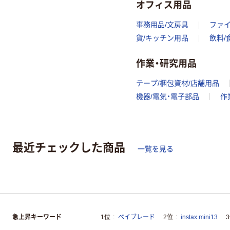
オフィス用品
事務用品/文房具
ファ
貨/キッチン用品
飲料/
作業・研究用品
テープ/梱包資材/店舗用品
機器/電気・電子部品
作
最近チェックした商品
一覧を見る
急上昇キーワード
1位
ベイブレード
2位
instax mini13