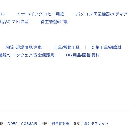
イル
トナー/インク/コピー用紙
パソコン/周辺機器/メディア
食品/ギフト/お酒
衛生/医療/介護
物流・現場用品/台車
工具/電動工具
切削工具/研磨材
業服/ワークウェア/安全保護具
DIY用品/園芸/資材
3位
DDR5 CORSAIR
4位
熱中症対策
5位
塩分タブレット