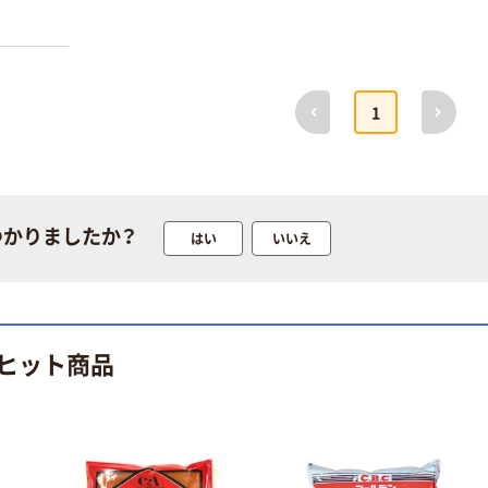
けに。シ
、トース
ナモンス
などに使
前へ
次へ
1
つかりましたか？
はい
いいえ
ヒット商品