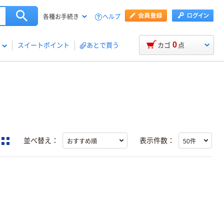
ヘルプ
各種お手続き
0
スイートポイント
あとで買う
カゴ
点
並べ替え：
表示件数：