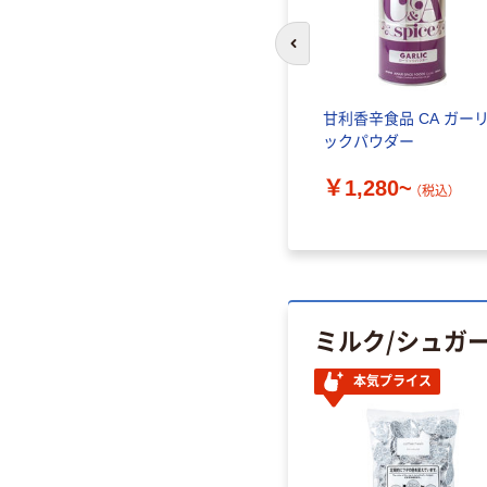
前のスライドへ
陳皮(七
甘利香辛食品 CA クミンW
甘利香辛食品 CA ガー
 1袋（直送
ックパウダー
￥400~
（税込）
￥1,280~
（税込）
ミルク/シュガ
人気商品
本気プライス