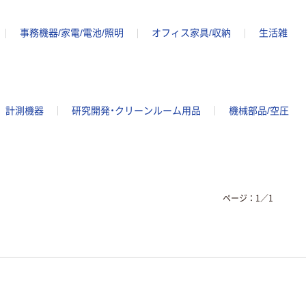
事務機器/家電/電池/照明
オフィス家具/収納
生活雑
計測機器
研究開発・クリーンルーム用品
機械部品/空圧
ページ：
1
／
1