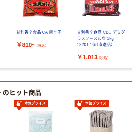
リ
甘利香辛食品 CA 唐辛子
甘利香辛食品 CBC デミグ
ラスソースルウ 1kg
￥810~
13201 1個（直送品）
（税込）
￥1,013
（税込）
ー のヒット商品
本気プライス
本気プライス