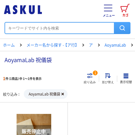
カゴ
メニュー
ホーム
メーカー名から探す - 【ア行】
ア
AoyamaLab
AoyamaLab 祝儀袋
1
1
件（1商品）中 1～1件を表示
表示切替
絞り込み
並び替え
AoyamaLab 祝儀袋
絞り込み