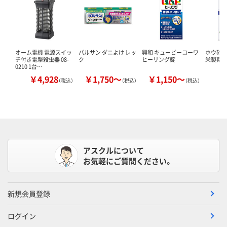
オーム電機 電源スイッ
バルサン ダニよけ レッ
興和 キューピーコーワ
ホウ砂（結
チ付き電撃殺虫器 08-
ク
ヒーリング錠
栄製薬 
0210 1台…
￥4,928
￥1,750～
￥1,150～
￥
（税込）
（税込）
（税込）
アスクルについて
お気軽にご質問ください。
新規会員登録
ログイン