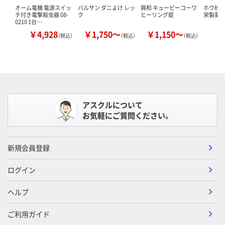
オーム電機 電源スイッ
バルサン ダニよけ レッ
興和 キューピーコーワ
ホウ砂（結
チ付き電撃殺虫器 08-
ク
ヒーリング錠
栄製薬 
0210 1台…
￥4,928
￥1,750～
￥1,150～
￥
（税込）
（税込）
（税込）
アスクルについて
お気軽にご質問ください。
新規会員登録
ログイン
ヘルプ
ご利用ガイド