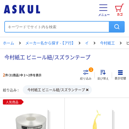
カゴ
メニュー
ホーム
メーカー名から探す - 【ア行】
イ
今村紙工
今村紙工 ビニール紐/スズランテープ
1
2
件（31商品）中 1～2件を表示
表示切替
絞り込み
並び替え
今村紙工 ビニール紐/スズランテープ
絞り込み
人気商品