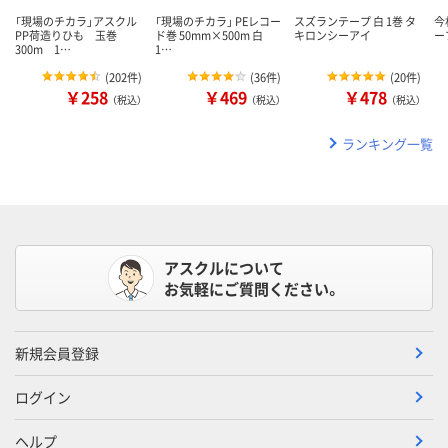
「現場のチカラ」アスクル
「現場のチカラ」 PEレコー
スズランテープ 白 1巻 タ
今
PP荷造りひも 玉巻
ド巻 50mm×500m 白
キロンシーアイ
ープ
300m 1…
1…
(
202件
)
(
36件
)
(
20件
)
￥258
￥469
￥478
（税込）
（税込）
（税込）
ランキング一覧
アスクルについて
お気軽にご質問ください。
新規会員登録
ログイン
ヘルプ