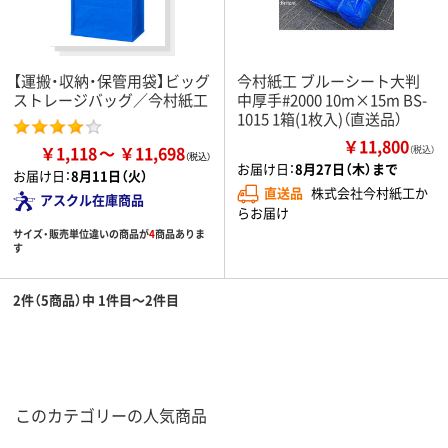
【運搬・収納・保管用袋】ビッグ
今村紙工 ブルーシート大判
ストレージバッグ／今村紙工
中厚手#2000 10m×15m BS-
1015 1箱(1枚入)（直送品）
￥11,800
￥1,118
￥11,698
（税込）
お届け日：
8月27日（木）まで
お届け日：
8月11日（火）
直送品
株式会社今村紙工か
アスクル在庫商品
らお届け
サイズ・販売単位違いの商品が
4
商品ありま
す
2件（5商品）中 1件目～2件目
このカテゴリーの人気商品