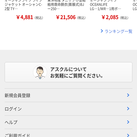
ジャケット オーシャンC-
舶用救命胴衣(膨脹式)BJ
OCEANLIFE
OC
2型 TY…
ー250…
LG―1/WR―1用ボ…
L
￥4,881
￥21,506
￥2,085
（税込）
（税込）
（税込）
ランキング一覧
アスクルについて
お気軽にご質問ください。
新規会員登録
ログイン
ヘルプ
ご利用ガイド