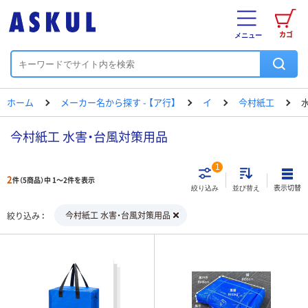
カゴ
メニュー
ホーム
メーカー名から探す - 【ア行】
イ
今村紙工
今村紙工 水害・台風対策用品
1
2
件（5商品）中 1～2件を表示
表示切替
絞り込み
並び替え
今村紙工 水害・台風対策用品
絞り込み