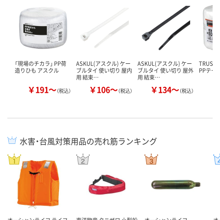
「現場のチカラ」 PP荷
ASKUL(アスクル) ケー
ASKUL(アスクル) ケー
TRUS
造りひも アスクル
ブルタイ 使い切り 屋内
ブルタイ 使い切り 屋外
PPテー
用 結束…
用 結束…
￥191～
￥106～
￥134～
￥
（税込）
（税込）
（税込）
水害・台風対策用品の売れ筋ランキング
オーシャンライフ ライフ
東洋物産 タニザワ 小型船
オーシャンライフ
オ