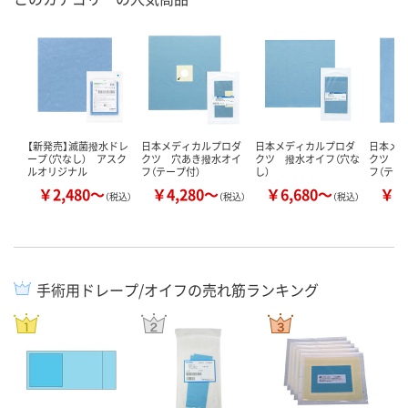
【新発売】滅菌撥水ドレ
日本メディカルプロダ
日本メディカルプロダ
日本メ
ープ（穴なし） アスク
クツ 穴あき撥水オイ
クツ 撥水オイフ（穴な
クツ 
ルオリジナル
フ（テープ付）
し）
フ（テー
￥2,480～
￥4,280～
￥6,680～
￥3
（税込）
（税込）
（税込）
手術用ドレープ/オイフの売れ筋ランキング