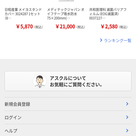
日昭産業 メイヨスタンド
メディテックジャパン オ
共和医理科 滅菌バリアフ
カバー 3024287 1セット
イフテープ吸水防水
ィルム（EOG滅菌済）
（8…
75×200mm(…
0037227…
￥5,870
￥21,000
￥2,580
（税込）
（税込）
（税込）
ランキング一覧
アスクルについて
お気軽にご質問ください。
新規会員登録
ログイン
ヘルプ