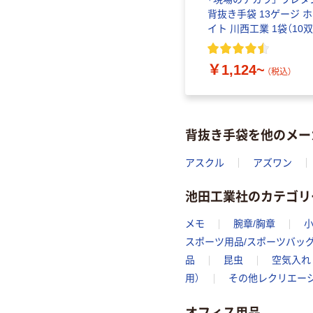
背抜き手袋 13ゲージ 
イト 川西工業 1袋（10双
入）
￥1,124~
（税込）
背抜き手袋を他のメー
アスクル
アズワン
池田工業社のカテゴリ
メモ
腕章/胸章
スポーツ用品/スポーツバッ
品
昆虫
空気入れ
用）
その他レクリエー
オフィス用品