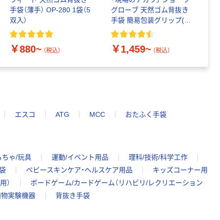
手袋（薄手） OP-280 1袋（5
グローブ 天然ゴム背抜き
天
双入）
手袋 簡易包装グリップ(ソ
ド
フトタイプ) 310 5双入
￥
￥880~
￥1,459~
（税込）
（税込）
エスコ
ATG
MCC
おたふく手袋
もちゃ/玩具
運動/イベント用品
理科/技術/科学工作
袋
ベビースキンケア・ヘルスケア用品
キッズコーナー用
用）
ボードゲーム/カードゲーム（リハビリ/レクリエーション
植物実験機器
背抜き手袋