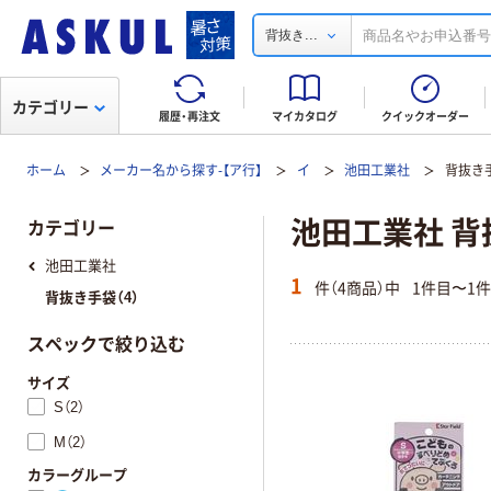
...
背抜き
カテゴリー
履歴・再注文
マイカタログ
クイックオーダー
ホーム
メーカー名から探す-【ア行】
イ
池田工業社
背抜き
池田工業社 背
カテゴリー
池田工業社
1
件（4商品）中
1件目〜1
背抜き手袋（4）
スペックで絞り込む
サイズ
S（2）
M（2）
カラーグループ