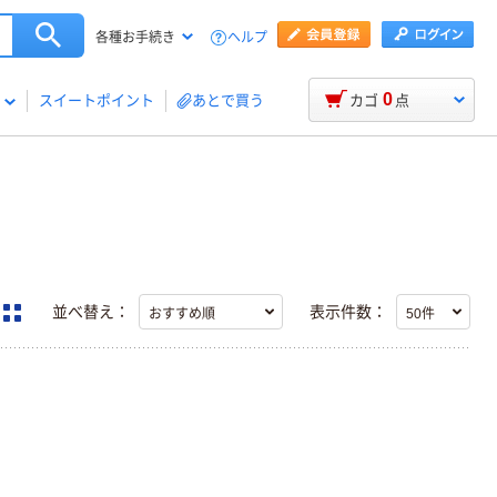
ヘルプ
各種お手続き
0
スイートポイント
あとで買う
カゴ
点
並べ替え：
表示件数：