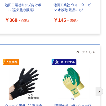
池田工業社キッズ向けボ
池田工業社 ウォーターガ
池
ール（空気抜き販売）
ン 水鉄砲 景品にも！
￥
￥368~
￥145~
（税込）
（税込）
ページ：
1
／
4
人気商品
オリジナル
次の
ウィード 天然ゴム背抜き
「現場のチカラ」 ショーワ
「