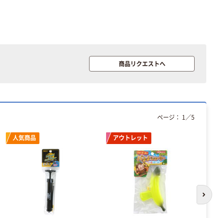
商品リクエストへ
ページ：
1
／
5
人気商品
アウトレット
次の