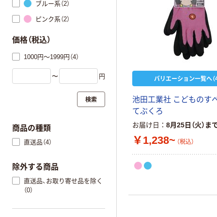
ブルー系（2）
ピンク系（2）
価格（税込）
1000円～1999円（4）
〜
円
バリエーション一覧へ（4
検索
池田工業社 こどものす
てぶくろ
お届け日
8月25日（火）ま
商品の種類
￥1,238~
直送品（4）
（税込）
除外する商品
直送品、お取り寄せ品を除く
（0）