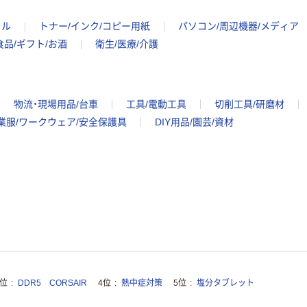
イル
トナー/インク/コピー用紙
パソコン/周辺機器/メディア
食品/ギフト/お酒
衛生/医療/介護
物流・現場用品/台車
工具/電動工具
切削工具/研磨材
業服/ワークウェア/安全保護具
DIY用品/園芸/資材
3位
DDR5 CORSAIR
4位
熱中症対策
5位
塩分タブレット