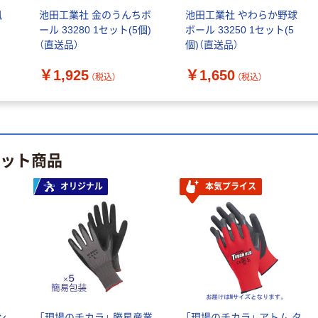
風
池田工業社 金のうんちボ
池田工業社 やわらか野球
ール 33280 1セット(5個)
ボール 33250 1セット(5
（直送品）
個)（直送品）
￥1,925
￥1,650
（税込）
（税込）
ヒット商品
オリジナル
本気プライス
ン
「現場のチカラ」 勝星産業
「現場のチカラ」 アトム タ