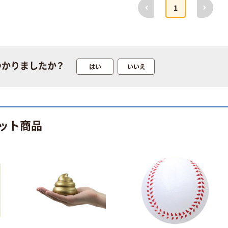
前へ
次へ
1
つかりましたか？
はい
いいえ
ット商品