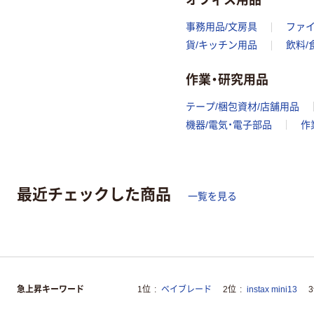
事務用品/文房具
ファ
貨/キッチン用品
飲料/
作業・研究用品
テープ/梱包資材/店舗用品
機器/電気・電子部品
作
最近チェックした商品
一覧を見る
急上昇キーワード
1位
ベイブレード
2位
instax mini13