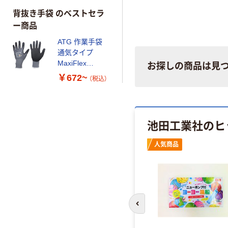
背抜き手袋 のベストセラ
ー商品
ATG 作業手袋
通気タイプ
MaxiFlex
お探しの商品は見
Ultimate 42-874
￥672~
（税込）
グレー/ブラック
池田工業社のヒ
人気商品
前のスライドへ