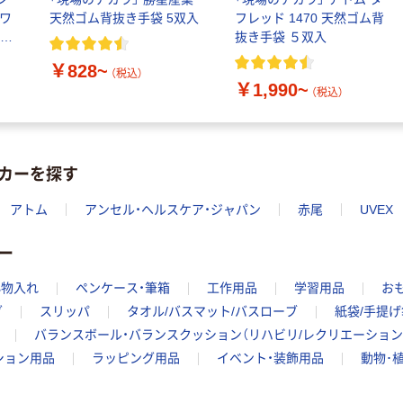
ホワ
天然ゴム背抜き手袋 5双入
フレッド 1470 天然ゴム背
抜き手袋 ５双入
￥828~
（税込）
￥1,990~
（税込）
カーを探す
アトム
アンセル・ヘルスケア・ジャパン
赤尾
UVEX
ー
小物入れ
ペンケース・筆箱
工作用品
学習用品
お
グ
スリッパ
タオル/バスマット/バスローブ
紙袋/手提げ
バランスボール・バランスクッション（リハビリ/レクリエーション
ション用品
ラッピング用品
イベント・装飾用品
動物･