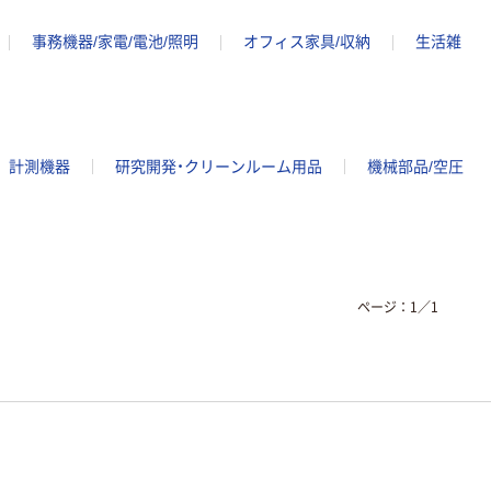
事務機器/家電/電池/照明
オフィス家具/収納
生活雑
計測機器
研究開発・クリーンルーム用品
機械部品/空圧
ページ：
1
／
1