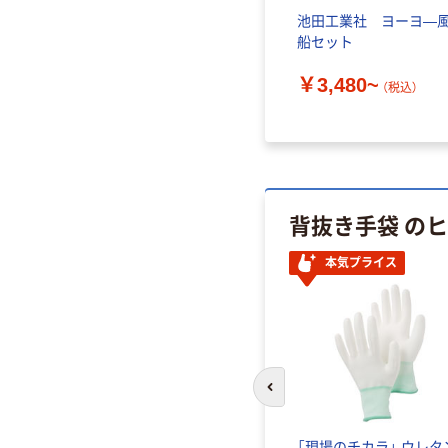
池田工業社 ヨーヨ―
船セット
￥3,480~
（税込）
背抜き手袋 の
本気プライス
前のスライドへ
「現場のチカラ」 ウレタ