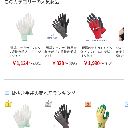
このカテゴリーの人気商品
「現場のチカラ」 ウレタ
「現場のチカラ」 勝星産
「現場のチカラ」 アトム
ウィード
ン背抜き手袋 13ゲージ
業 天然ゴム背抜き手袋
タフレッド 1470 天然
き手袋（薄手
ホワイト …
5双入
ゴム背抜…
袋（5…
￥1,124～
￥828～
￥1,990～
￥
（税込）
（税込）
（税込）
背抜き手袋の売れ筋ランキング