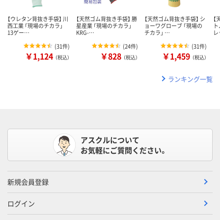
【ウレタン背抜き手袋】 川
【天然ゴム背抜き手袋】 勝
【天然ゴム背抜き手袋】 シ
【
西工業 「現場のチカラ」
星産業 「現場のチカラ」
ョーワグローブ 「現場の
ト
13ゲー…
KRG-…
チカラ」 …
レ
(
31件
)
(
24件
)
(
31件
)
￥1,124
￥828
￥1,459
（税込）
（税込）
（税込）
ランキング一覧
アスクルについて
お気軽にご質問ください。
新規会員登録
ログイン