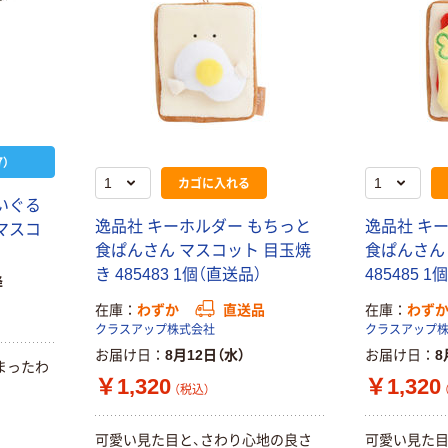
）
カゴに入れる
いぐる
逸品社 キーホルダー もちっと
逸品社 キ
マスコ
食ぱんさん マスコット 目玉焼
食ぱんさん
き 485483 1個（直送品）
485485 
降
在庫
わずか
直送品
在庫
わず
クラスアップ株式会社
クラスアップ
お届け日
8月12日（水）
お届け日
8
まったわ
￥1,320
￥1,320
（税込）
可愛い見た目と、さわり心地の良さ
可愛い見た目