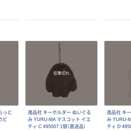
在庫切れ
ちっと
逸品社 キーホルダー ぬいぐる
逸品社 キ
カビ
み YURU-MA マスコット イエ
み YURU
ティ C 495007 1個（直送品）
ティ D 49