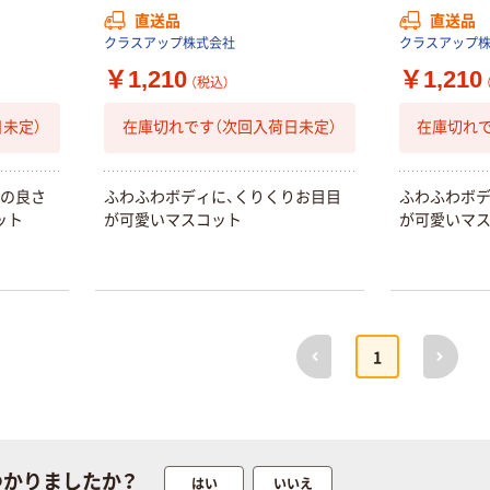
直送品
直送品
クラスアップ株式会社
クラスアップ
￥1,210
￥1,210
（税込）
未定）
在庫切れです（次回入荷日未定）
在庫切れで
地の良さ
ふわふわボディに、くりくりお目目
ふわふわボデ
ット
が可愛いマスコット
が可愛いマ
前へ
次へ
1
つかりましたか？
はい
いいえ