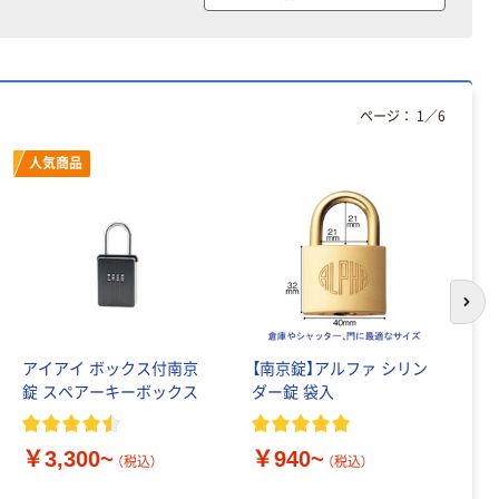
ページ：
1
／
6
人気商品
次の
アイアイ ボックス付南京
【南京錠】アルファ シリン
【
錠 スペアーキーボックス
ダー錠 袋入
務
KH
￥3,300~
￥940~
（税込）
（税込）
￥