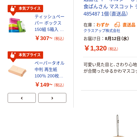
食ぱんさん マスコット 
本気プライス
本気プライス
485487 1個（直送品）
ティッシュペー
トイレットペー
パー ボックス
パー シングル
在庫
わずか
直送品
150組 5箱入 ア
120ｍ 再生紙
クラスアップ株式会社
スクル スマート
100% 6ロール
￥307~
￥455~
お届け日
8月12日（水）
（税込）
（税込）
コンパクト ビ
リサイクル100
￥1,320
ビッド PEFC認
芯あり FSC認
（税込）
証
証
本気プライス
期間限定価格
ペーパータオル
アスクル プラ
可愛い見た目と、さわり心
中判 再生紙
スチックグロー
が合間ったゆるかわマスコ
100％ 200枚
ブ 薄手 粉な
FSC認証 シング
し（パウダーフ
￥149~
￥298~
（税込）
（税込）
ル 大王製紙共同
リー）
企画 オリジナル