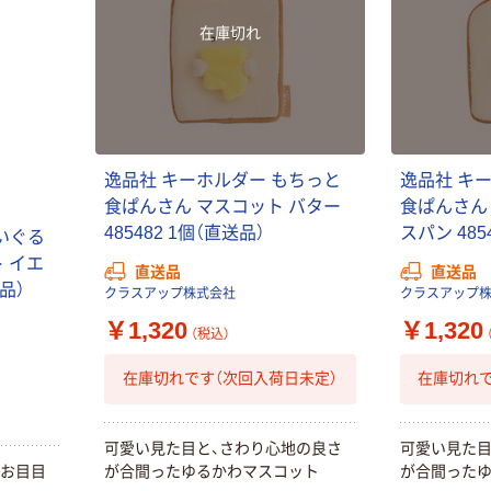
在庫切れ
逸品社 キーホルダー もちっと
逸品社 キ
食ぱんさん マスコット バター
食ぱんさん
485482 1個（直送品）
スパン 485
いぐる
ト イエ
直送品
直送品
送品）
クラスアップ株式会社
クラスアップ
￥1,320
￥1,320
（税込）
在庫切れです（次回入荷日未定）
在庫切れで
可愛い見た目と、さわり心地の良さ
可愛い見た目
りお目目
が合間ったゆるかわマスコット
が合間った