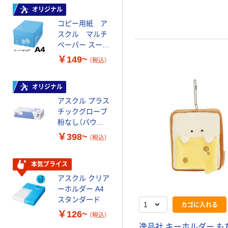
オリジナル
オリジナル
コピー用紙 ア
コピー用紙 マ
スクル マルチ
ルチペーパー
ペーパー スーパ
スーパーエコノ
ーホワイト+
ミー+
￥149~
￥149~
（税込）
（税込）
オリジナル
本気プライス
アスクル プラス
トイレットペー
チックグローブ
パー ダブル60
粉なし（パウダ
ｍ 再生紙
ーフリー）
100% 6ロール
￥398~
￥446~
（税込）
（税込）
リサイクル100
芯あり FSC認
証
本気プライス
本気プライス
アスクル クリア
アスクル 耳にや
ーホルダー A4
さしい やわらか
スタンダード
いマスク
カゴに入れる
￥126~
￥458~
（税込）
（税込）
逸品社 キーホルダー も