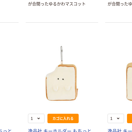
が合間ったゆるかわマスコット
が合間った
本気プライス
オリジナル
蛍光オプテック
【アスクル限定】
ス1(アスクル限
ファーストレイ
定モデル) 蛍光
ト ニトリルグ
ペン ゼブラ
ローブ ホワイ
￥52~
￥698~
（税込）
（税込）
ト 粉なし（パ
ウダーフリー）
本気プライス
本気プライス
嬬恋銘水 ナチュ
ペーパータオル
ラルミネラルウ
小判・シングル
ォーター 500ml
再生紙 200枚
キャップシール
FSC認証紙 アス
￥1,037~
￥143~
（税込）
付き／2Lラベル
クルオリジナル
（税込）
レス 10本
本気プライス
オリジナル
ティッシュペー
スズラン 酒精綿
パー ボックス
G バルクタイプ
モカ 200組 5個
カゴに入れる
指定医薬部外品
アスクル オリジ
￥428~
（税込）
ナルティッシュ
￥140~
（税込）
ちっと
逸品社 キーホルダー もちっと
逸品社 キ