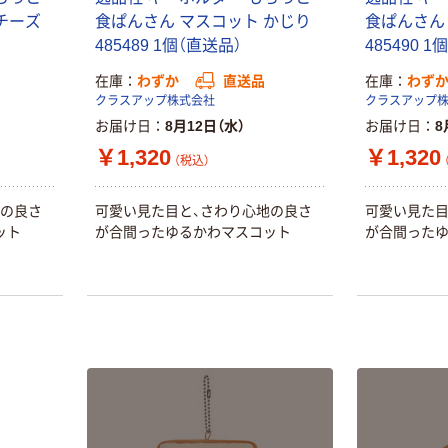
PEFC認証
チーズ
食ぱんさん マスコット かじり
食ぱんさん 
オリジナル
人気商品
485489 1個（直送品）
485490 
【アスクル限定】
サントリー 天然
ファーストレイ
在庫
わずか
直送品
在庫
わず
水 ミネラルウォ
ト ニトリルグ
クラスアップ株式会社
クラスアップ
ーター ペットボ
ローブ ブル
￥698~
お届け日
8月12日（水）
お届け日
8
（税込）
トル
ー 粉なし（パ
￥686~
（税込）
￥1,320
￥1,320
ウダーフリー）
（税込）
オリジナル
本気プライス
アスクル 検査用
地の良さ
可愛い見た目と、さわり心地の良さ
可愛い見た目
ファーストレイ
ディスポパンツ
ット
が合間ったゆるかわマスコット
が合間った
ト ホワイト紙コ
￥96~
（税込）
ップ
￥374~
（税込）