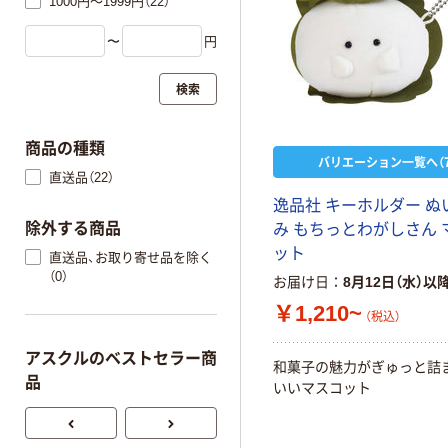
1000円～1999円（22）
〜
円
検索
商品の種類
バリエーション一覧へ（7
直送品（22）
逸品社 キーホルダー ぬ
除外する商品
み もちっとわがしさん 
ット
直送品、お取り寄せ品を除く
（0）
お届け日
8月12日（水）以
￥1,210~
（税込）
アスクルのベストセラー商
和菓子の魅力がぎゅっと詰
品
いいマスコット