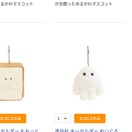
ゆるかわマスコット
が合間ったゆるかわマスコット
本気プライス
オリジナル
アスクル トイ
コピー用紙 ア
レのおそうじシ
スクル マルチ
ート 大王製紙
ペーパー スーパ
共同企画 トイ
ーホワイト+
￥330~
￥149~
（税込）
（税込）
レクリーナー
トイレシート
オリジナル
本気プライス
オリジナル
【ガムテープ】ア
アスクル プラス
スクル 現場のチ
チックグローブ
カラ 厚さ
粉なし（パウダ
0.22mm 布テー
ーフリー）
￥145~
￥398~
（税込）
（税込）
プ
本気プライス
アスクル クリア
ーホルダー A4
スタンダード
カゴに入れる
カゴに入れる
￥126~
（税込）
ーホルダー もちっと
逸品社 キーホルダー ぬいぐる