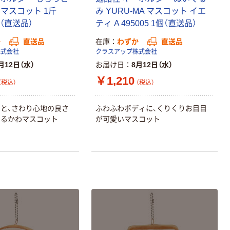
マスコット 1斤
み YURU-MA マスコット イエ
本気プライス
1個（直送品）
ティ A 495005 1個（直送品）
ティッシュペー
パー ボックス
か
直送品
在庫
わずか
直送品
150組 5箱入 ア
株式会社
クラスアップ株式会社
スクル スマート
￥307~
月12日（水）
お届け日
8月12日（水）
（税込）
コンパクト ビ
￥1,210
ビッド PEFC認
（税込）
（税込）
証
本気プライス
ペーパータオル
と、さわり心地の良さ
ふわふわボディに、くりくりお目目
中判 再生紙
ゆるかわマスコット
が可愛いマスコット
100％ 200枚
FSC認証 シング
￥149~
（税込）
ル 大王製紙共同
企画 オリジナル