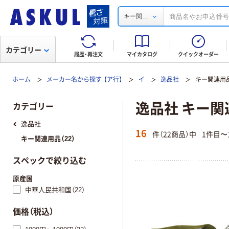
...
キー関
カテゴリー
履歴・再注文
マイカタログ
クイックオーダー
ホーム
メーカー名から探す-【ア行】
イ
逸品社
キー関連用
逸品社 キー関
カテゴリー
逸品社
16
件（22商品）中
1件目〜
キー関連用品（22）
スペックで絞り込む
原産国
中華人民共和国（22）
価格（税込）