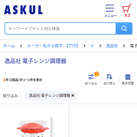
カゴ
メニュー
ホーム
メーカー名から探す - 【ア行】
イ
逸品社
電
逸品社 電子レンジ調理器
1
1
件（2商品）中 1～1件を表示
表示切替
絞り込み
並び替え
逸品社 電子レンジ調理器
絞り込み