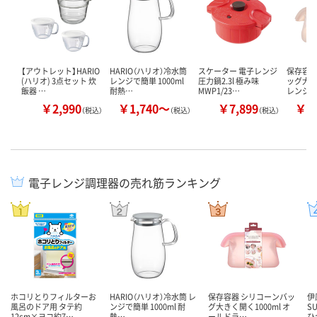
【アウトレット】HARIO
HARIO（ハリオ）冷水筒
スケーター 電子レンジ
保存容器
(ハリオ) 3点セット 炊
レンジで簡単 1000ml
圧力鍋2.3l 極み味
ッグ大き
飯器 …
耐熱…
MWP1/23…
レンジ
￥2,990
￥1,740～
￥7,899
￥1
（税込）
（税込）
（税込）
電子レンジ調理器の売れ筋ランキング
ホコリとりフィルターお
HARIO（ハリオ）冷水筒 レ
保存容器 シリコーンバッ
伊
風呂のドア用 タテ約
ンジで簡単 1000ml 耐
グ大きく開く1000ml オ
S
12cm×ヨコ約7…
熱…
ールドラ…
ひ