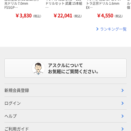
光ドリル 7.0mm
ドリルセット 武蔵 15本組
トラ正宗ドリル 1.6mm
ルセ
FSSGP…
…
EX…
個
￥3,830
￥22,041
￥4,550
（税込）
（税込）
（税込）
ランキング一覧
アスクルについて
お気軽にご質問ください。
新規会員登録
ログイン
ヘルプ
ご利用ガイド