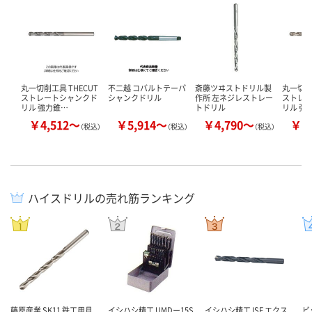
丸一切削工具 THECUT
不二越 コバルトテーパ
斎藤ツヰストドリル製
丸一切削工
ストレートシャンクド
シャンクドリル
作所 左ネジレストレー
ストレ
リル 強力錐…
トドリル
リル 強
￥4,512～
￥5,914～
￥4,790～
￥4
（税込）
（税込）
（税込）
ハイスドリルの売れ筋ランキング
藤原産業 SK11 鉄工用月
イシハシ精工 UMDー15S
イシハシ精工 ISF エクス
ビ