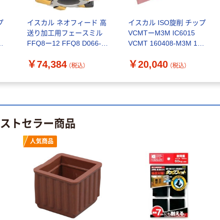
水 ミネラルウォ
ト ニトリルグ
ーター ペットボ
ローブ ブル
￥698~
（税込）
プ
イスカル ネオフィード 高
イスカル ISO旋削 チップ
トル
ー 粉なし（パ
￥686~
（税込）
送り加工用フェースミル
VCMTーM3M IC6015
ウダーフリー）
セ
FFQ8ー12 FFQ8 D066-
VCMT 160408-M3M 1セ
オリジナル
直
06-27-12 1本 570-
ット(10個) 339-0718（直
本気プライス
アスクル 検査用
￥74,384
￥20,040
8025（直送品）
送品）
（税込）
（税込）
ファーストレイ
ディスポパンツ
ト ホワイト紙コ
￥96~
（税込）
ップ
￥374~
（税込）
ベストセラー商品
人気商品