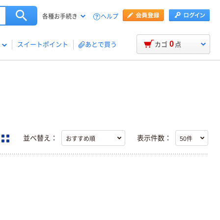
ヘルプ
各種お手続き
0
スイートポイント
あとで買う
カゴ
点
並べ替え：
表示件数：