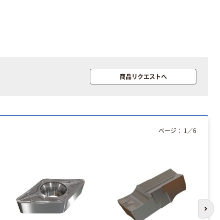
ート 大王製紙
ペーパー スーパ
共同企画 トイ
ーホワイト+
￥330~
￥149~
（税込）
（税込）
レクリーナー
トイレシート
オリジナル
本気プライス
オリジナル
【ガムテープ】ア
アスクル プラス
スクル 現場のチ
チックグローブ
商品リクエストへ
カラ 厚さ
粉なし（パウダ
0.22mm 布テー
ーフリー）
￥145~
￥398~
（税込）
（税込）
プ
本気プライス
ページ：
1
／
6
アスクル クリア
ーホルダー A4
スタンダード
￥126~
（税込）
本気プライス
ティッシュペー
次の
パー ボックス