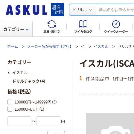
...
ドリル
カテゴリー
履歴・再注文
マイカタログ
クイックオーダー
ホーム
メーカー名から探す-【ア行】
イ
イスカル
ドリルチ
イスカル(ISC
カテゴリー
イスカル
1
件（4商品）中
1件目〜1
ドリルチャック（4）
価格（税込）
100000円～149999円（3）
150000円以上（1）
〜
円