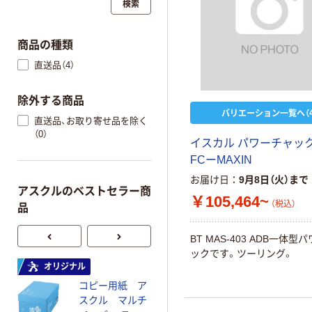
検索
商品の種類
直送品（4）
除外する商品
バリエーション一覧へ（4
直送品、お取り寄せ品を除く
（0）
イスカル パワーチャック
FCーMAXIN
お届け日
9月8日（火）まで
アスクルのベストセラー商
￥105,464~
（税込）
品
BT MAS-403 ADB一体型
ックです。ツーリング。
オリジナル
オリジナル
コピー用紙 ア
コピー用紙 マ
スクル マルチ
ルチペーパー