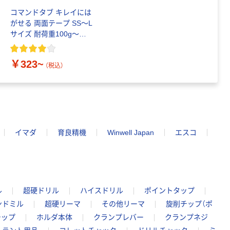
コマンドタブ キレイには
がせる 両面テープ SS～L
サイズ 耐荷重100g～
2.0kg 白/クリア 3M スリ
ーエム
￥323~
（税込）
イマダ
育良精機
Winwell Japan
エスコ
ル
超硬ドリル
ハイスドリル
ポイントタップ
ンドミル
超硬リーマ
その他リーマ
旋削チップ（ポ
チップ
ホルダ本体
クランプレバー
クランプネジ