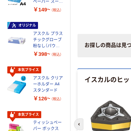
ペーパー スーパ
スーパーエコノ
ーホワイト+
ミー+
￥149~
￥149~
（税込）
（税込）
オリジナル
本気プライス
アスクル プラス
トイレットペー
チックグローブ
パー ダブル60
お探しの商品は見
粉なし（パウダ
ｍ 再生紙
ーフリー）
100% 6ロール
￥398~
￥460~
（税込）
（税込）
リサイクル100
芯あり FSC認
証
本気プライス
本気プライス
イスカルのヒッ
アスクル クリア
アスクル 耳にや
ーホルダー A4
さしい やわらか
スタンダード
いマスク
￥126~
￥458~
（税込）
（税込）
本気プライス
本気プライス
ティッシュペー
トイレットペー
前のスライドへ
パー ボックス
パー シングル