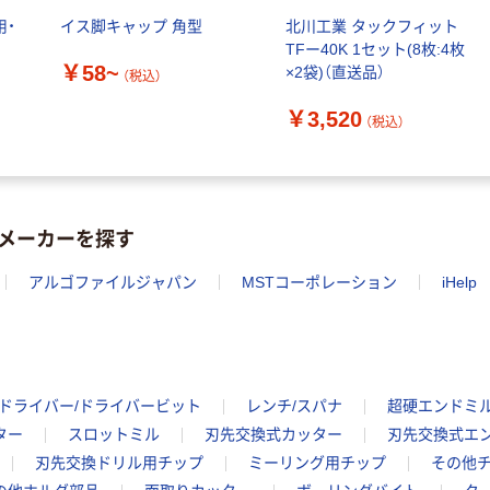
用・
イス脚キャップ 角型
北川工業 タックフィット
TFー40K 1セット(8枚:4枚
￥58~
×2袋)（直送品）
（税込）
￥3,520
（税込）
メーカーを探す
アルゴファイルジャパン
MSTコーポレーション
iHelp
ドライバー/ドライバービット
レンチ/スパナ
超硬エンドミ
ター
スロットミル
刃先交換式カッター
刃先交換式エ
刃先交換ドリル用チップ
ミーリング用チップ
その他