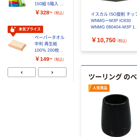
150組 5箱入 ア
120ｍ 再生紙
スクル スマート
100% 6ロール
￥328~
￥470~
（税込）
（税込）
ン チッ
イスカル 超硬ソリッドド
イスカル ISO旋削 チッ
コンパクト ビ
リサイクル100
)
リル SCDーACP8N IC908
WNMGーM3P IC830
ビッド PEFC認
芯あり FSC認
0408-
SCD 049-048-060 ACP8N
WNMG 080404-M3P 1
証
証
本気プライス
期間限定価格
95（直送
1本 339-5522（直送品）
ット(10個) 341-1243（
ペーパータオル
アスクル プラ
￥34,711
￥10,750
送品）
）
（税込）
（税込）
中判 再生紙
スチックグロー
100％ 200枚
ブ 薄手 粉な
FSC認証 シング
し（パウダーフ
￥149~
￥298~
（税込）
（税込）
ル 大王製紙共同
リー）
企画 オリジナル
ツーリング の
人気商品