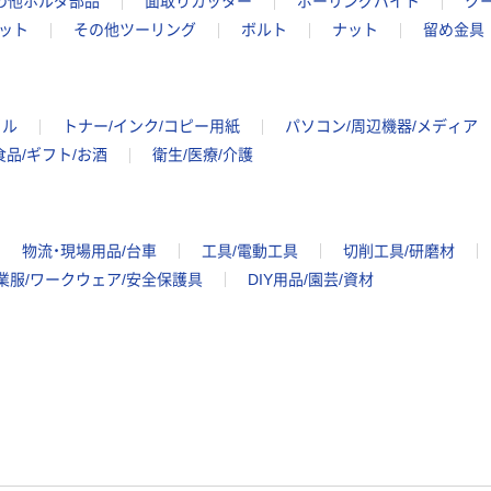
の他ホルダ部品
面取りカッター
ボーリングバイト
ク
ット
その他ツーリング
ボルト
ナット
留め金具
イル
トナー/インク/コピー用紙
パソコン/周辺機器/メディア
食品/ギフト/お酒
衛生/医療/介護
物流・現場用品/台車
工具/電動工具
切削工具/研磨材
業服/ワークウェア/安全保護具
DIY用品/園芸/資材