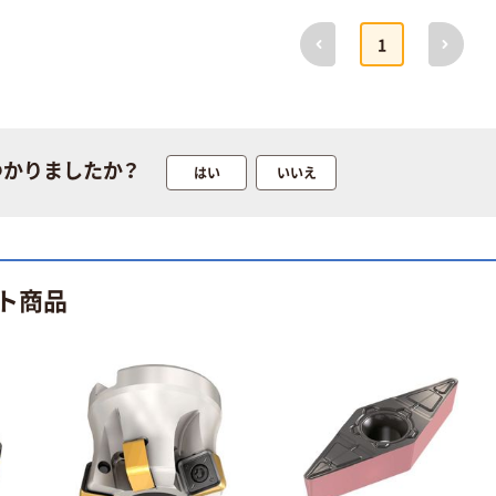
定モデル) 蛍光
ト ニトリルグ
ペン ゼブラ
ローブ ホワイ
前へ
次へ
￥52~
￥698~
（税込）
（税込）
1
ト 粉なし（パ
ウダーフリー）
本気プライス
本気プライス
嬬恋銘水 ナチュ
ペーパータオル
ラルミネラルウ
小判・シングル
つかりましたか？
はい
いいえ
ォーター 500ml
再生紙 200枚
キャップシール
FSC認証紙 アス
￥1,037~
￥143~
（税込）
付き／2Lラベル
クルオリジナル
（税込）
レス 10本
本気プライス
オリジナル
ト商品
ティッシュペー
スズラン 酒精綿
パー ボックス
G バルクタイプ
モカ 200組 5個
指定医薬部外品
アスクル オリジ
￥428~
（税込）
ナルティッシュ
￥140~
（税込）
PEFC認証
オリジナル
人気商品
【アスクル限定】
サントリー 天然
ファーストレイ