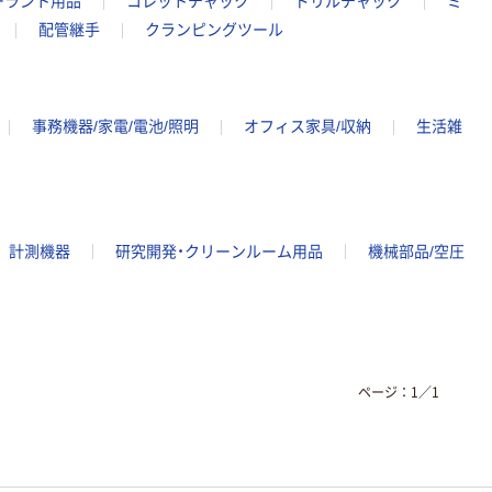
ーラント用品
コレットチャック
ドリルチャック
ミ
配管継手
クランピングツール
事務機器/家電/電池/照明
オフィス家具/収納
生活雑
計測機器
研究開発・クリーンルーム用品
機械部品/空圧
ページ：
1
／
1