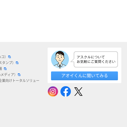
ハコ）
スタンプ）
場
bメディア）
アオイくんに聞いてみる
企業向けトータルソリュー