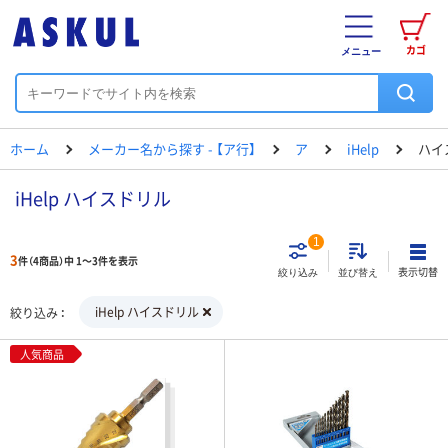
カゴ
メニュー
ホーム
メーカー名から探す - 【ア行】
ア
iHelp
ハイ
iHelp ハイスドリル
1
3
件（4商品）中 1～3件を表示
表示切替
絞り込み
並び替え
iHelp ハイスドリル
絞り込み
人気商品