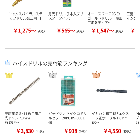
iHelp スパイラルステ
月光ドリル （1本入ブリ
オーエスジー OSG EX
三菱マテ
ップドリル鉄工用 IH
スタータイプ）
ゴールドドリル 一般加
ィングド
工用ミディア…
￥1,275～
￥565～
￥1,547～
￥1
（税込）
（税込）
（税込）
ハイスドリルの売れ筋ランキング
藤原産業 SK11 鉄工用月
ビッグマン マイクロドリ
イシハシ精工 ISF エクス
i
光ドリル 7.0mm
ルセット20PC RS-300 1
トラ正宗ドリル 1.6mm
プ
FSSGP…
個
EX…
7
￥3,830
￥938
￥4,550
（税込）
（税込）
（税込）