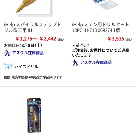
iHelp スパイラルステップド
iHelp ステン用ドリルセット
リル鉄工用 IH
13PC IH-713 069274 1個
￥1,275
￥2,442
￥3,515
（税込）
お届け日：
8月8日（土）
入荷予定：
ご注文後、お届けについてご連絡
アスクル在庫商品
いたします
アスクル在庫商品
ハイスドリル
段数・販売単位違いの商品が
2
商品あります