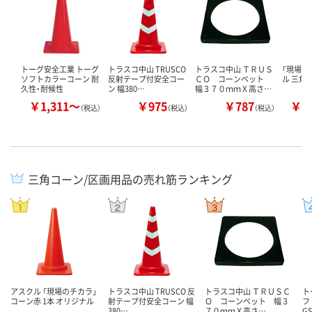
トーグ安全工業 トーグ
トラスコ中山 TRUSCO
トラスコ中山 ＴＲＵＳ
「現場の
ソフトカラーコーン 耐
反射テープ付安全コー
ＣＯ コーンベット
ル 三角
久性・耐候性
ン 幅380…
幅３７０ｍｍＸ高さ…
￥1,311～
￥975
￥787
￥1
（税込）
（税込）
（税込）
三角コーン/区画用品の売れ筋ランキング
アスクル 「現場のチカラ」
トラスコ中山 TRUSCO 反
トラスコ中山 ＴＲＵＳＣ
ト
コーン赤 1本 オリジナル
射テープ付安全コーン 幅
Ｏ コーンベット 幅３
フ
380…
７０ｍｍＸ高さ…
G