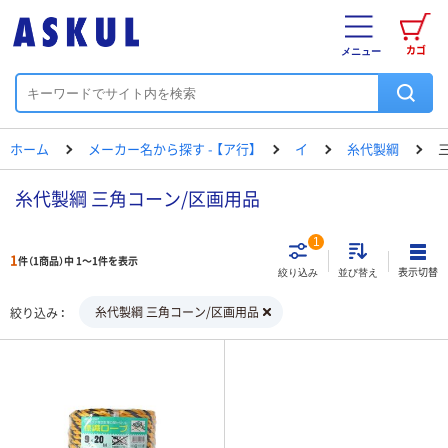
カゴ
メニュー
ホーム
メーカー名から探す - 【ア行】
イ
糸代製綱
糸代製綱 三角コーン/区画用品
1
1
件（1商品）中 1～1件を表示
表示切替
絞り込み
並び替え
糸代製綱 三角コーン/区画用品
絞り込み