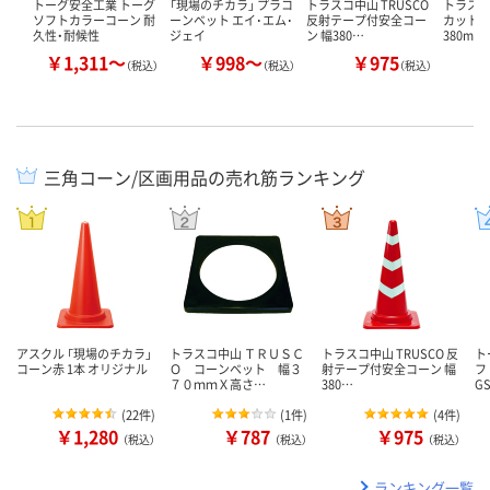
トーグ安全工業 トーグ
「現場のチカラ」 プラコ
トラスコ中山 TRUSCO
トラスコ
ソフトカラーコーン 耐
ーンベット エイ･エム･
反射テープ付安全コー
カットコ
久性・耐候性
ジェイ
ン 幅380…
380mm
￥1,311～
￥998～
￥975
（税込）
（税込）
（税込）
三角コーン/区画用品の売れ筋ランキング
アスクル 「現場のチカラ」
トラスコ中山 ＴＲＵＳＣ
トラスコ中山 TRUSCO 反
ト
コーン赤 1本 オリジナル
Ｏ コーンベット 幅３
射テープ付安全コーン 幅
フ
７０ｍｍＸ高さ…
380…
G
(
22件
)
(
1件
)
(
4件
)
￥1,280
￥787
￥975
（税込）
（税込）
（税込）
ランキング一覧