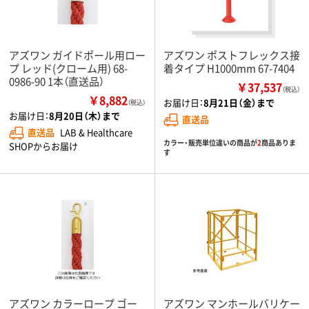
アズワン ガイドポール用ロー
アズワン ポストフレックス接
プ レッド(クローム用) 68-
着タイプ H1000mm 67-7404
0986-90 1本（直送品）
￥37,537
（税込）
￥8,882
お届け日：
8月21日（金）まで
（税込）
お届け日：
8月20日（木）まで
直送品
直送品
LAB & Healthcare
カラー・販売単位違いの商品が
2
商品ありま
SHOPからお届け
す
アズワン カラーロープ ゴー
アズワン マンホールバリケー