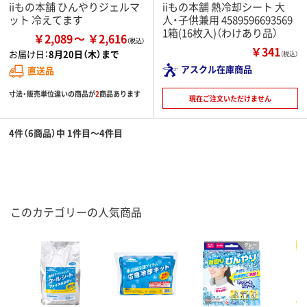
iiもの本舗 ひんやりジェルマ
iiもの本舗 熱冷却シート 大
ット 冷えてます
人・子供兼用 4589596693569
1箱(16枚入)（わけあり品）
￥2,089
￥2,616
￥341
お届け日：
8月20日（木）まで
（税込）
アスクル在庫商品
直送品
寸法・販売単位違いの商品が
2
商品あります
現在ご注文いただけません
4件（6商品）中 1件目～4件目
このカテゴリーの人気商品