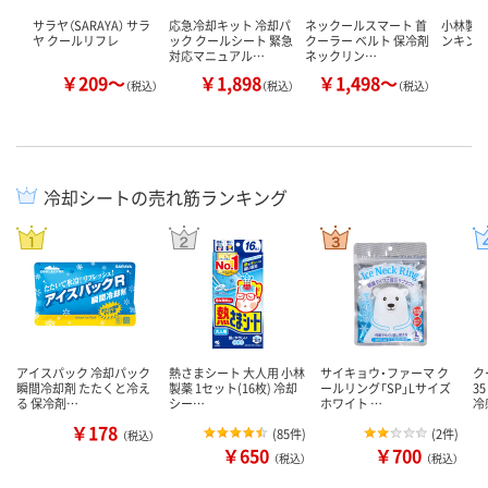
サラヤ（SARAYA） サラ
応急冷却キット 冷却パ
ネックールスマート 首
小林製薬
ヤ クールリフレ
ック クールシート 緊急
クーラー ベルト 保冷剤
ンキン
対応マニュアル…
ネックリン…
￥209～
￥1,898
￥1,498～
￥
（税込）
（税込）
（税込）
冷却シートの売れ筋ランキング
アイスパック 冷却パック
熱さまシート 大人用 小林
サイキョウ・ファーマ ク
ク
瞬間冷却剤 たたくと冷え
製薬 1セット(16枚) 冷却
ールリング「SP」Lサイズ
3
る 保冷剤…
シー…
ホワイト …
冷
￥178
(
85件
)
(
2件
)
（税込）
￥650
￥700
（税込）
（税込）