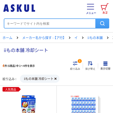
カゴ
メニュー
ホーム
メーカー名から探す - 【ア行】
イ
iiもの本舗
iiもの本舗 冷却シート
1
4
件（6商品）中 1～4件を表示
表示切替
絞り込み
並び替え
iiもの本舗 冷却シート
絞り込み
人気商品