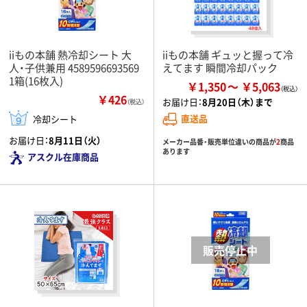
iiもの本舗 熱冷却シート 大
iiもの本舗 ギュッと握って冷
人・子供兼用 4589596693569
えてます 瞬間冷却パック
1箱(16枚入)
￥1,350
￥5,063
￥426
お届け日：
8月20日（木）まで
（税込）
直送品
冷却シート
お届け日：
8月11日（火）
メーカー品番・販売単位違いの商品が
2
商品
あります
アスクル在庫商品